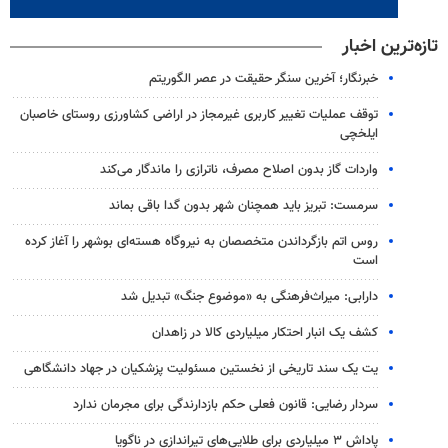
تازه‌ترین اخبار
خبرنگار؛ آخرین سنگر حقیقت در عصر الگوریتم
توقف عملیات تغییر کاربری غیرمجاز در اراضی کشاورزی روستای خاصبان
ایلخچی
واردات گاز بدون اصلاح مصرف، ناترازی را ماندگار می‌کند
سرمست: تبریز باید همچنان شهر بدون گدا باقی بماند
روس اتم بازگرداندن متخصصان به نیروگاه هسته‌ای بوشهر را آغاز کرده
است
دارابی: میراث‌فرهنگی به «موضوع جنگ» تبدیل شد
کشف یک انبار احتکار میلیاردی کالا در زاهدان
یت یک سند تاریخی از نخستین مسئولیت پزشکیان در جهاد دانشگاهی
سردار رضایی: قانون فعلی حکم بازدارندگی برای مجرمان ندارد
پاداش ۳ میلیاردی برای طلایی‌های تیراندازی در ناگویا