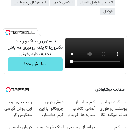
تیم ملی فوتبال الجزایر
آلکسی گندوز
تیم فوتبال پرسپولیس
فوتبال
تابستون رو خنک و راحت
بگذرون! تا پنکه رومیزی مه پاش
تخفیف داره بخرش
سفارش بده!
مطالب پیشنهادی
این گیاه دریایی
کرم جوانساز
عمقی ترین
روند پیری رو با
پوستت رو طوری
آلمانی انتخاب
چروکاتو، با این
این روش گیاهی
صاف میکنه انگار
ستاره ها!خرید با
کرم جوانساز،
معکوس کن
20سال جوون
تخفیف
صاف کن(50%
این کرم
جوانسازی طبیعی
لینک خرید بمب
درمان طبیعی
شدی🔥
تخفیف سفارش