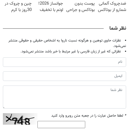
ضدچروک آلمانی
پوست بدون
جوانساز 2026!
چین و چروک در
فوری)
شمارو از بوتاکس
بوتاکس و جراحی
اونم با تخفیف
30روز با کرم
بی نیاز میکنه.
😳! خرید با
ویژه
جوانساز
(تخفیف تا
تخفیف ویژه
آلمانی(45%تخفیف)
نظر شما
امشب)
نظرات حاوی توهین و هرگونه نسبت ناروا به اشخاص حقیقی و حقوقی منتشر
نمی‌شود.
نظراتی که غیر از زبان فارسی یا غیر مرتبط با خبر باشد منتشر نمی‌شود.
*
لطفا حاصل عبارت را در جعبه متن روبرو وارد کنید