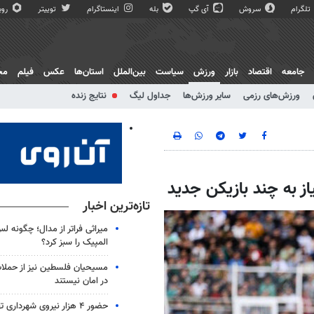
تلگرام
سروش
آی گپ
بله
اینستاگرام
توییتر
روبی
جامعه
اقتصاد
بازار
ورزش
سیاست
بین‌الملل
استان‌ها
عکس
فیلم
مج
ورزش‌های رزمی
سایر ورزش‌ها
جداول لیگ
نتایج زنده
از به چند بازیکن جدید
تازه‌ترین اخبار
میراثی فراتر از مدال؛ چگونه ل
المپیک را سبز کرد؟
مسیحیان فلسطین نیز از حملا
در امان نیستند
حضور ۴ هزار نیروی شهرداری