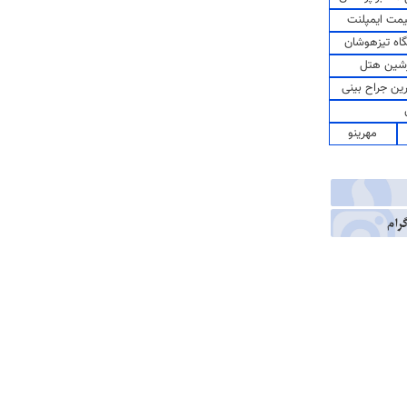
مت ایمپلنت
اه تیزهوشان
شین هتل
رین جراح بینی
مهرینو