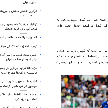
دریایی ایران
درگیری اعضای داعش و نیروهای
سیده زینب
فته های اخیر گفت: نمی‌دانم باید چه
توافق اولیه باشگاه پرسپولیس 
این فصل در انتهای جدول حضور دارد.
مازندرانی برای خرید جنجالی
.
کامیون با راننده ۸ ساله در اصفهان توقیف شد
ترکیه: توافق مکه ائتلافی موازی
ین بار است که فوتبال بازی می کنند و
رئیس ستاد مشترک ارتش آمریکا
 دلیل اشتباهات مدافعان بوده و اعتقاد
برای خروج از جنگ با ایران شد
 روحیه و تضعیف شده را از این وضعیت
حزب الله عراق: بازنگری در پاسخ
عربستان و آمریکا مطرح است
گرامیداشت سپهبد شهید سیدعب
موسوی در حرم بانوی کرامت برگ
تمجید رسانه آلبانیایی از عملکر
استقلال خوزستان
زمین لرزه ۴.۶ ریشتری گلباف کرمان را لرزاند