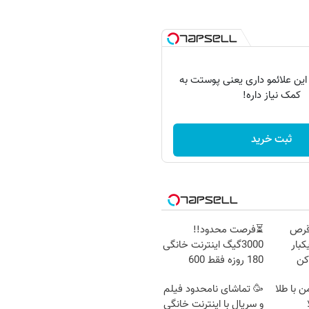
 این علائمو داری یعنی پوستت به
کمک نیاز داره!
ثبت خرید
قرص
⏳فرصت محدود!!
کبار
3000گیگ اینترنت خانگی
کن
180 روزه فقط 600
هزارتومان!!
ن با طلا
🥳 تماشای نامحدود فیلم
و سریال با اینترنت خانگی