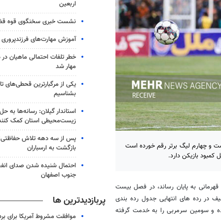
اربعین
نشست خبری سخنگوی قوه قضای
آموزش مهارت‌های فرزندپروری بر
خطر تلفات احتمالی ماهیان در 
مهار شد
یکی از مرگبارترین قحطی‌های تار
بشناسیم
استاندار گیلان: رسانه‌ها به ح
زیست‌محیطی استان کمک کنند
پس از سه دهه تلاش حفاظتی؛ م
ست و چهارم لیگ برتر رقم خورده است
بازگشت به ارسباران
کمبود بازیکن دارد.
احتمال شنیده شدن صدای انفجا
جنوب اصفهان
 قهرمانی به پایان رساند، در فصل بیست
پربازدیدترین ها
ف در رده های انتهایی جدول رده بندی
ده و سومین سرمربی را به خدمت گرفته
موافقت مشروط آمریکا برای بر