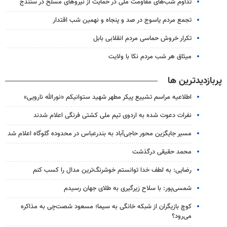
تداوم شب‌های مقاومت ملی در حمایت از نیروهای مسلح در سنندج
تجمع مردم یاسوج در صد و پنجاه و نهمین شب اقتدار
تکرار خروش حماسی مردم انقلابی بابل
میثاق هر شب مردم نکا با ولایت
پربازدیدترین ها
اطلاعیه مراسم تشییع پیکر مطهر شهید ستوانیکم «نورالله نارویی»
نفرات دعوت شده به اردوی تیم ملی کشتی فرنگی اعلام شدند
مسیر جایگزین محور حاجی‌آباد به بندرعباس در محدوده گلوگاه اعلام شد
محمد حقیقی درگذشت
رضایی: به لطف خدا توانستم خوشرنگ‌ترین مدال را کسب کنم
شمسی‌پور: با سلاح زیرگیری به طلای جهان رسیدم
کوچ بازیگران از شبکه خانگی به سیما؛ مسعود شصت‌چی به مذاکره
می‌رود؟