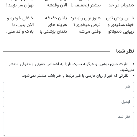
دندوناتو در حد
بیشتر (تخفیف تا
الان وقتشه |
تهران سر بزنید !
کامپوزیت سفید
امشب)
فقط با ۲۵
| فقط ۲۵
با این روش توی
هنوز برای زانو درد
پایان دغدغه
خلافی خودروتو
کن
میلیون تومان!!!
میلیون !
خونه،سفیدی و
قرص میخوری؟
هزینه های
الان ببین، با
زیبایی دندوناتو
وقتی می‌شه
دندان پزشکی با
پلاک و کد ملی،
برگردون
بدون عمل
پک سفید کننده
بدون نیاز به
(40%off)
درمانش کرد؟؟؟؟
خانگی
مراجعه حضوری
نظر شما
نظرات حاوی توهین و هرگونه نسبت ناروا به اشخاص حقیقی و حقوقی منتشر
نمی‌شود.
نظراتی که غیر از زبان فارسی یا غیر مرتبط با خبر باشد منتشر نمی‌شود.