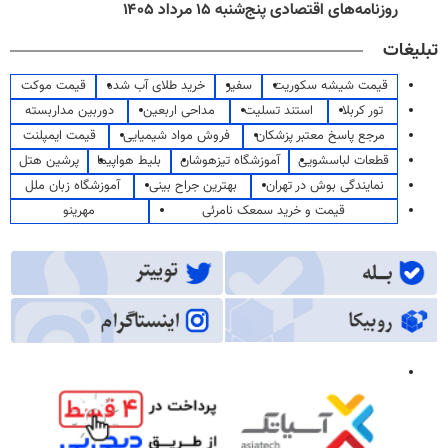
روزنامه‌های اقتصادی پنج‌شنبه ۱۵ مرداد ۱۴۰۵
تبلیغات
قیمت شیشه سکوریت
سفیر
خرید طلای آب شده
قیمت موکت
تور کربلا
استند تسلیت
مداحی اربعین
دوربین مداربسته
مرجع پاسخ معتبر پزشکان
فروش مواد شیمیایی
قیمت ایمپلنت
قطعات لباسشویی
آموزشگاه تیزهوشان
بلیط هواپیما
پرشین هتل
نمایندگی بوش در تهران
بهترین جراح بینی
آموزشگاه زبان ملل
قیمت و خرید سمعک نامرئی
مهرینو