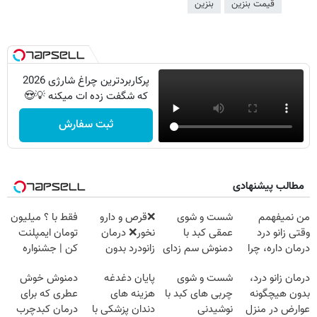
قیمت بنزین
بنزین
پرکاربردترین چراغ شارژی 2026
که شگفت زده ات میکنه 💡😍
ثبت سفارش
مطالب پیشنهادی
من نمیفهمم
شست و شوی
❌قرص‌ و دارو
فقط با ؟ میلیون
وقتی زانو درد
عمقی کبد با
نخور❌ درمان
تومان ایمپلنت
درمان داره، چرا
دمنوش سم زدای
زانودرد بدون
کن | جشنواره
دردش رو داری
گیاهی
قرص
تموم نشه !!!
درمان زانو درد،
شست و شوی
پایان دغدغه
دمنوش خوش
تحمل میکنی؟❗
بدون هیچگونه
چربی های کبد با
هزینه های
عطری که برای
عوارض در منزل
نوشیدنی
دندان پزشکی با
درمان کبدچرب