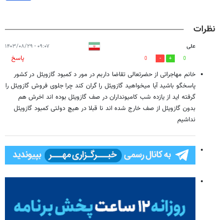
نظرات
علی
۰۹:۰۷ - ۱۴۰۳/۰۸/۲۹
پاسخ
0
0
خانم مهاجراتی از حضرتعالی تقاضا داربم در مور د کمبود گازویئل در کشور
پاسخگو باشید آیا میخواهید گازویئل را گران کند چرا جلوی فروش گازویئل را
گرفته اید از یازده شب کامیونداران در صف گازویئل بوده اند اخرش هم
بدون گازویئل از صف خارج شده اند نا قبلا در هیچ دولتی کمبود گازویئل
نداشیم