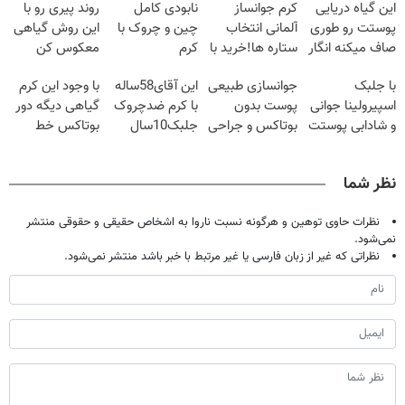
این گیاه دریایی
کرم جوانساز
نابودی کامل
روند پیری رو با
پوستت رو طوری
آلمانی انتخاب
چین و چروک با
این روش گیاهی
صاف میکنه انگار
ستاره ها!خرید با
کرم
معکوس کن
20سال جوون
تخفیف
آلمانی۴۰٪تخفیف
با جلبک
جوانسازی طبیعی
این آقای58ساله
با وجود این کرم
شدی🔥
اسپیرولینا جوانی
پوست بدون
با کرم ضدچروک
گیاهی دیگه دور
و شادابی پوستت
بوتاکس و جراحی
جلبک10سال
بوتاکس خط
تضمینه50%تخفیف
😳! خرید با
جوان
قرمز بکش!
تخفیف ویژه
شد(سفارش با
نظر شما
تخفیف)
نظرات حاوی توهین و هرگونه نسبت ناروا به اشخاص حقیقی و حقوقی منتشر
نمی‌شود.
نظراتی که غیر از زبان فارسی یا غیر مرتبط با خبر باشد منتشر نمی‌شود.