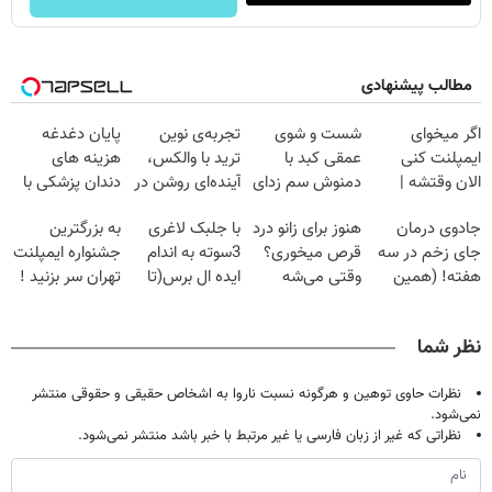
مطالب پیشنهادی
اگر میخوای
شست و شوی
تجربه‌ی نوین
پایان دغدغه
ایمپلنت کنی
عمقی کبد با
ترید با والکس،
هزینه های
الان وقتشه |
دمنوش سم زدای
آینده‌ای روشن در
دندان پزشکی با
فقط با ۲۵
گیاهی
انتظار شماست
پک سفید کننده
جادوی درمان
هنوز برای زانو درد
با جلبک لاغری
به بزرگترین
میلیون تومان!!!
خانگی
جای زخم در سه
قرص میخوری؟
3سوته به اندام
جشنواره ایمپلنت
هفته! (همین
وقتی می‌شه
ایده ال برس(تا
تهران سر بزنید !
حالا رایگان
بدون عمل
امشب تخفیف
| فقط ۲۵
صحبت کنید)
درمانش کرد؟؟؟؟
ویژه)
میلیون !
نظر شما
نظرات حاوی توهین و هرگونه نسبت ناروا به اشخاص حقیقی و حقوقی منتشر
نمی‌شود.
نظراتی که غیر از زبان فارسی یا غیر مرتبط با خبر باشد منتشر نمی‌شود.