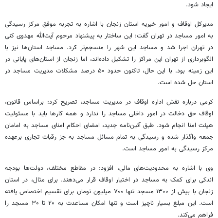
ایجاد شود.
مدیرکل اوقاف و امور خیریه استان زنجان با اشاره به تجربه موفق مرکز رسیدگی
به امور مساجد در تهران گفت: این ساختار به پیشنهاد مرحوم آیت‌الله مهدوی کنی
در تهران اجرا شد و مساجد این شهر را منسجم‌تر کرد. مساجد استان‌ها نیز با
الگوبرداری از تهران این مراکز را تشکیل داده‌اند، اما زنجان از استان‌های پایانی در
این زمینه بود. با این حال، تاکنون حدود ۵۰ درصد مشکلات مدیریت مساجد در
استان حل شده است.
کرمی درباره نقش اداره اوقاف در مدیریت مساجد، تصریح کرد:
براساس
قانون،
اوقاف حق دخالت در امور داخلی مساجد را ندارد و همه کارها باید با مسئولیت
هیئت امنا انجام شود. طبق
آئین‌نامه
جدید، امضای احکام امنای مساجد به امامان
جمعه واگذار شده و رسیدگی به تمام مسائل مساجد به جز رقبات تجاری برعهده
مرکز رسیدگی به امور مساجد است.
وی با اشاره به محدودیت‌های مالی، افزود: در مقاطع مختلف، دولت‌ها بودجه
اندکی برای کمک به مساجد در اختیار اوقاف قرار می‌دهند. برای مثال، در استان
زنجان با بیش از ۱۳۰۰ مسجد تنها ۷۰۰ میلیون تومان برای تقسیم اختصاص یافته
است. این مبلغ بسیار ناچیز است و تنها امکان مساعدت به ۲۰ تا ۳۰ مسجد را
فراهم می‌کند.