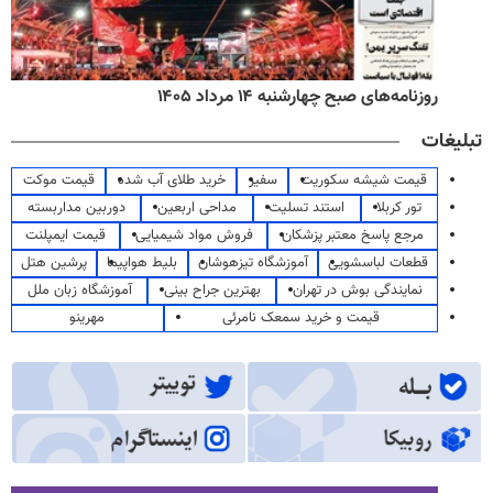
روزنامه‌های صبح چهارشنبه ۱۴ مرداد ۱۴۰۵
تبلیغات
قیمت شیشه سکوریت
سفیر
خرید طلای آب شده
قیمت موکت
تور کربلا
استند تسلیت
مداحی اربعین
دوربین مداربسته
مرجع پاسخ معتبر پزشکان
فروش مواد شیمیایی
قیمت ایمپلنت
قطعات لباسشویی
آموزشگاه تیزهوشان
بلیط هواپیما
پرشین هتل
نمایندگی بوش در تهران
بهترین جراح بینی
آموزشگاه زبان ملل
قیمت و خرید سمعک نامرئی
مهرینو