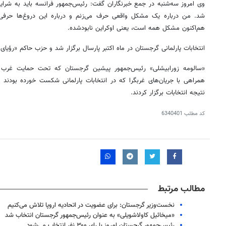
وی امروز سه‌شنبه در جمع خبرنگاران گفت: رئیس‌جمهور فرانسه باید به شرایط 
شد. من درباره یک مشکل واقعی حرف می‌زنم و درباره این دروغ‌ها حرفی 
هم‌اکنون مشکل همه است، یعنی اوکراین نابودشده.
انتخابات پارلمانی گرجستان در ماه اکتبر پارسال برگزار شد و حزب حاکم «رؤیای
«سالومه
زورابیشلی
» رئیس‌جمهور پیشین گرجستان که تحت حمایت غرب بود
همراهی با جریان‌های
غربگرا
نتیجه انتخابات برگزار کردند.
کد مطلب
6340401
مطالب مرتبط
نخست‌وزیر گرجستان: برای عضویت در اتحادیه اروپا تلاش می‌کنیم
«میخائیل کاولاشویلی» به عنوان رئیس‌جمهور گرجستان انتخاب شد
رئیس‌جمهور گرجستان امروز با رای ۳۰۰ نفر انتخاب می‌شود