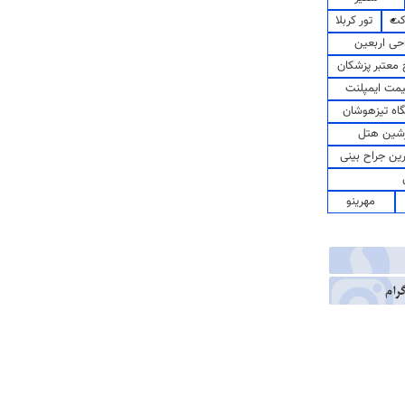
کت
تور کربلا
حی اربعین
معتبر پزشکان
مت ایمپلنت
اه تیزهوشان
شین هتل
رین جراح بینی
مهرینو