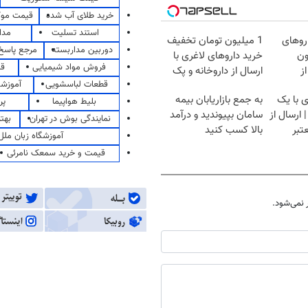
خرید طلای آب شده
قیمت مو
استند تسلیت
مدا
روهای
1 میلیون تومان تخفیف
دوربین مداربسته
مرجع پاسخ 
میلیون
خرید داروهای لاغری با
فروش مواد شیمیایی
قی
ز
ارسال از داروخانه و پک
قطعات لباسشویی
آموزشگ
یخ!
 با یک
به جمع بازاریابان بیمه
بلیط هواپیما
پر
ارسال از
سامان بپیوندید و درآمد
نمایندگی بوش در تهران
بهت
تبر
بالا کسب کنید
آموزشگاه زبان ملل
قیمت و خرید سمعک نامرئی
نمی‌شود.