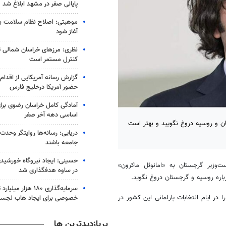
پایانی صفر در مشهد ابلاغ شد
موهبتی: اصلاح نظام سلامت باید
آغاز شود
نظری: مرزهای خراسان شمالی 
کنترل مستمر است
گزارش رسانه آمریکایی از اقدام ا
حضور آمریکا درخلیج فارس
آمادگی کامل خراسان رضوی برای
اساسی دهه آخر صفر
ن و روسیه دروغ نگویید و بهتر است
دریایی: رسانه‌ها روایتگر وحدت
جامعه باشند
‌وزیر گرجستان به «امانوئل ماکرون»
در ساوه هدفگذاری شد
اره روسیه و گرجستان دروغ نگوید.
سرمایه‌گذاری ۱۸۰ هزار
ر ایام انتخابات پارلمانی این کشور در
خصوصی برای ایجاد هاب لجس
پربازدیدترین ها