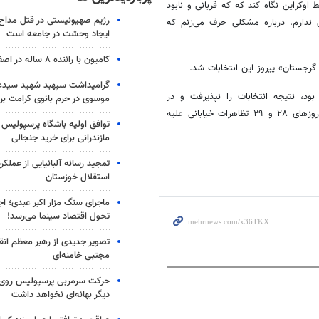
اوکراین نگاه کند که که قربانی و نابود
رژیم صهیونیستی در قتل مداح 
ندارم. درباره مشکلی حرف می‌زنم که
ایجاد وحشت در جامعه است
کامیون با راننده ۸ ساله در اصفهان توقیف شد
 گرجستان» پیروز این انتخابات شد.
گرامیداشت سپهبد شهید سیدعب
، نتیجه انتخابات را نپذیرفت و در
موسوی در حرم بانوی کرامت برگ
که در انتخابات پارلمانی شکست خورده بودند روزهای ۲۸ و ۲۹ تظاهرات خیابانی علیه
توافق اولیه باشگاه پرسپولیس 
مازندرانی برای خرید جنجالی
تمجید رسانه آلبانیایی از عملکر
استقلال خوزستان
ماجرای سنگ مزار اکبر عبدی؛ ا
تحول اقتصاد سینما می‌رسد!
تصویر جدیدی از رهبر معظم انق
مجتبی خامنه‌ای
حرکت سرمربی پرسپولیس روی لبه
دیگر بهانه‌ای نخواهد داشت