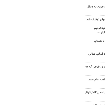
جوان به دنبال
دالرحیم
زار شد
با همتای
د آسانی مقابل
جرای طرحی که به
لاب امام سید
 پرتگاه/ تارتار