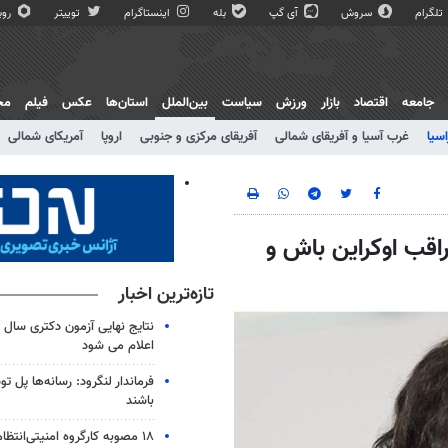
تلگرام
سروش
آی گپ
بله
اینستاگرام
توییتر
روبی
جامعه
اقتصاد
بازار
ورزش
سیاست
بین‌الملل
استان‌ها
عکس
فیلم
مج
اسیا
غرب آسیا و آفریقای شمالی
آفریقای مرکزی و جنوبی
اروپا
آمریکای شمالی
اقب اوکراین باش و
تازه‌ترین اخبار
اعلام می شود
فرماندار لنگرود: رسانه‌ها پل 
باشند
۱۸ مصوبه کارگروه امنیتی‌انتظ