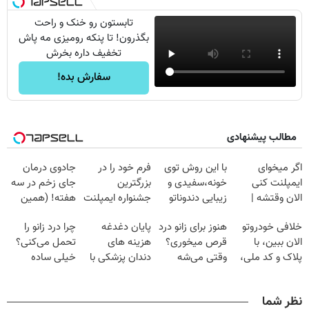
تابستون رو خنک و راحت
بگذرون! تا پنکه رومیزی مه پاش
تخفیف داره بخرش
سفارش بده!
مطالب پیشنهادی
اگر میخوای
با این روش توی
فرم خود را در
جادوی درمان
ایمپلنت کنی
خونه،سفیدی و
بزرگترین
جای زخم در سه
الان وقتشه |
زیبایی دندوناتو
جشنواره ایمپلنت
هفته! (همین
فقط با ۲۵
برگردون
تهران پر کنید ! |
حالا رایگان
خلافی خودروتو
هنوز برای زانو درد
پایان دغدغه
چرا درد زانو را
میلیون تومان!!!
(40%off)
فقط ۲۵ میلیون
صحبت کنید)
الان ببین، با
قرص میخوری؟
هزینه های
تحمل می‌کنی؟
پلاک و کد ملی،
وقتی می‌شه
دندان پزشکی با
خیلی ساده
بدون نیاز به
بدون عمل
پک سفید کننده
درمنزل درمانش
مراجعه حضوری
درمانش کرد؟؟؟؟
خانگی
کن
نظر شما