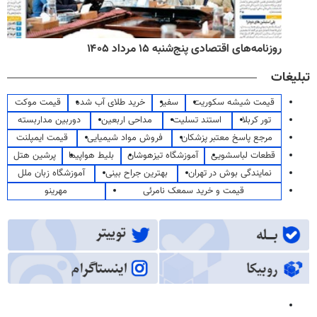
روزنامه‌های اقتصادی پنج‌شنبه ۱۵ مرداد ۱۴۰۵
تبلیغات
قیمت شیشه سکوریت
سفیر
خرید طلای آب شده
قیمت موکت
تور کربلا
استند تسلیت
مداحی اربعین
دوربین مداربسته
مرجع پاسخ معتبر پزشکان
فروش مواد شیمیایی
قیمت ایمپلنت
قطعات لباسشویی
آموزشگاه تیزهوشان
بلیط هواپیما
پرشین هتل
نمایندگی بوش در تهران
بهترین جراح بینی
آموزشگاه زبان ملل
قیمت و خرید سمعک نامرئی
مهرینو