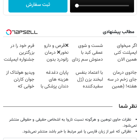
ثبت سفارش
مطالب پیشنهادی
اگر میخوای
شست و شوی
❌قرص‌ و دارو
فرم خود را در
ایمپلنت کنی
عمقی کبد با
نخور❌ درمان
بزرگترین
همین الان
دمنوش سم زدای
زانودرد بدون
جشنواره ایمپلنت
وقتشه | فقط با
گیاهی
قرص
تهران پر کنید ! |
جادوی درمان
با اعتماد بنفس
پایان دغدغه
ویدیو هولناک از
۲۵ میلیون
فقط ۲۵ میلیون
جای زخم در سه
لبخند بزن (ژل
هزینه های
جوان کارتن
تومان!!!
هفته! (همین
سفیدکننده
دندان پزشکی با
خوابی که
حالا رایگان
دندان40%تخفیف)
پک سفید کننده
میلیاردر شد.
صحبت کنید)
خانگی
آموزش رایگان
نظر شما
نظرات حاوی توهین و هرگونه نسبت ناروا به اشخاص حقیقی و حقوقی منتشر
نمی‌شود.
نظراتی که غیر از زبان فارسی یا غیر مرتبط با خبر باشد منتشر نمی‌شود.