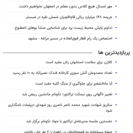
مهر امسال هیچ کلاس بدون معلم در اصفهان نخواهیم داشت
جریمه ۱۴۸ میلیارد ریالی قاچاقچیان شمش نقره در شبستر
تداوم پایش‌ محیط زیست یزد برای شناسایی منشأ بوهای نامطبوع
اختصاص یک رام قطار فوق‌العاده در مسیر مراغه - مشهد
پربازدیدترین ها
کلاژن برای سلامت استخوان زنان مفید است
تعداد مصدومان آتش سوزی کارخانه فندک نصیرآباد به ۱۰ نفر رسید
آیا ماءالشعیر برای جلوگیری از سنگ کلیه مفید است
تغییر ناگهانی روی نیمکت تراکتور؛ نکونام جانشین ربیعی شد
سالروز شهادت شهید محمد ناصر ناصری روز شهدای دیپلمات نامگذاری
شود
نخستین جلسه مدیرعامل تراکتور با جواد نکونام برگزار شد
حمله مسلحانه به قهوه‌خانه‌ای در زاهدان؛ ۲ نفر جان باختند