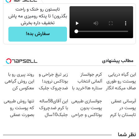
تابستون رو خنک و راحت
بگذرون! تا پنکه رومیزی مه پاش
تخفیف داره بخرش
سفارش بده!
مطالب پیشنهادی
این گیاه دریایی
کرم جوانساز
زیر تیغ جراحی و
روند پیری رو با
پوستت رو طوری
آلمانی انتخاب
بوتاکس نروید!
این روش گیاهی
صاف میکنه انگار
ستاره ها!خرید با
ضدچروک جلبک
معکوس کن
20سال جوون
تخفیف
با40%تخفیف
آبرسانی عمقی
جوانسازی طبیعی
این آقای58ساله
تنها روش طبیعی
شدی🔥
پوست در
پوست بدون
با کرم ضدچروک
که پوستت رو
تابستان با کرم
بوتاکس و جراحی
جلبک10سال
بصورت عمقی
جوانساز آلمانی!
😳! خرید با
جوان
ابرسانی و نرم
تخفیف ویژه
شد(سفارش با
میکنه❗
نظر شما
تخفیف)