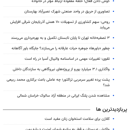
گوش دادن فعال؛ حلقه مفقوده ارتباط مؤثر در خانواده
تصاویری از حریق در واحد صنعتی شهرک نصیرآباد بهارستان
روحی: سهم کشاورزی از تسهیلات ۷۰ همتی آذربایجان شرقی افزایش
می‌یابد
۳ ﺗﺼﻔﻴﻪ‌ﺧﺎﻧﻪ‌ تهران تا پایان تابستان تکمیل و به بهره‌برداری می‌رسند
چطور «باورها» جوهره حیات عارفانه را می‌سازند؟ جایگاه باور آگاهانه
تقوی: تغییرات مهمی در اساسنامه والیبال آسیا در راه است
واگذاری ۳.۱ میلیارد یورو از پروژه‌های نیروگاهی به سازندگان داخلی
پشت پرده تغییر سرمربی تراکتور؛ چه عاملی باعث برکناری محمد ربیعی
شد؟
مشاهده شدن پلنگ ایرانی در منطقه آزاد سالوک خراسان شمالی
پربازدیدترین ها
کلاژن برای سلامت استخوان زنان مفید است
واکنش عربستان و قطر به بیانیه شورای امنیت درباره یمن