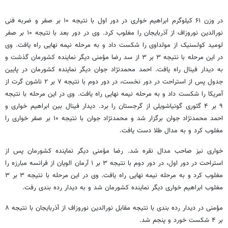
در وزن ۶۱ کیلوگرم ابراهیم خواری در دور اول با نتیجه ۱۰ بر صفر و ضربه فنی
نورالدین
نوروزاف
از آذربایجان را مغلوب کرد. وی در دور بعد با نتیجه ۱۰ بر صفر
لومید
کولسنیک
از مولداوی را شکست داد و به مرحله نیمه نهایی راه یافت. وی
در این مرحله با نتیجه ۳ بر ۳ از سد رضا مؤمنی دیگر نماینده کشورمان گذشت و
به دیدار فینال راه یافت. احمد محمدنژاد جوان دیگر نماینده کشورمان در پایین
جدول پس از استراحت در دور نخست، در دور دوم با نتیجه ۷ بر ۲
ناشون
گرت
از
آمریکا را شکست داد و به مرحله نیمه نهایی راه یافت. وی در این مرحله با نتیجه
۹ بر ۴
گئوری
گونیاشویلی
از گرجستان را برد. دیدار فینال بین ابراهیم خواری و
احمد محمدنژاد جوان برگزار شد و محمدنژاد جوان با نتیجه ۱۰ بر صفر خواری را
مغلوب کرد و به مدال طلا دست یافت.
خواری نیز صاحب مدال نقره شد. رضا مؤمنی دیگر نماینده کشورمان پس از
استراحت در دور اول، در دور دوم با نتیجه ۳ بر ۱ آرمان
الویان
از فرانسه مبارزه را
مغلوب کرد و به مرحله نیمه نهایی راه یافت. وی در این مرحله با نتیجه ۳ بر ۳
مغلوب ابراهیم خواری دیگر نماینده کشورمان شد و به دیدار رده بندی رفت.
مؤمنی در دیدار رده بندی با نتیجه مقابل نورالدین
نوروزاف
از آذربایجان با نتیجه ۸
بر ۴ شکست خورد و پنجم شد.