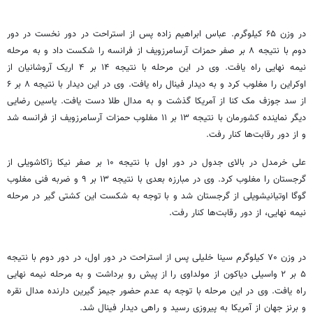
در وزن ۶۵ کیلوگرم. عباس ابراهیم زاده پس از استراحت در دور نخست در دور
دوم با نتیجه ۸ بر صفر
حمزات
آرسامرزویف
از فرانسه را شکست داد و به مرحله
نیمه نهایی راه یافت. وی در این مرحله با نتیجه ۱۴ بر ۴
اریک
آروشانیان
از
اوکراین را مغلوب کرد و به دیدار فینال راه یافت. وی در این دیدار با نتیجه ۸ بر ۶
از سد جوزف مک
کنا
از آمریکا گذشت و به مدال طلا دست یافت. یاسین رضایی
دیگر نماینده کشورمان با نتیجه ۱۳ بر ۱۱ مغلوب
حمزات
آرسامرزویف
از فرانسه شد
و از دور رقابت‌ها کنار رفت.
علی
خرمدل
در بالای جدول در دور اول با نتیجه ۱۰ بر صفر
نیکا
زاکاشویلی
از
گرجستان را مغلوب کرد. وی در مبارزه بعدی با نتیجه ۱۳ بر ۹ و ضربه فنی مغلوب
گوگا
اوتیانیشویلی
از گرجستان شد و با توجه به شکست این کشتی گیر در مرحله
نیمه نهایی، از دور رقابت‌ها کنار رفت.
در وزن ۷۰ کیلوگرم سینا خلیلی پس از استراحت در دور اول، در دور دوم با نتیجه
۵ بر ۲
واسیلی
دیاکون
از مولداوی را از پیش رو برداشت و به مرحله نیمه نهایی
راه یافت. وی در این مرحله با توجه به عدم حضور جیمز
گیرین
دارنده مدال نقره
و برنز جهان از آمریکا به پیروزی رسید و راهی دیدار فینال شد.