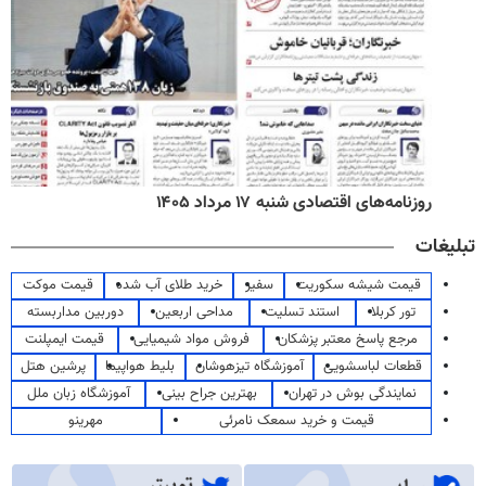
روزنامه‌های اقتصادی شنبه ۱۷ مرداد ۱۴۰۵
تبلیغات
قیمت شیشه سکوریت
سفیر
خرید طلای آب شده
قیمت موکت
تور کربلا
استند تسلیت
مداحی اربعین
دوربین مداربسته
مرجع پاسخ معتبر پزشکان
فروش مواد شیمیایی
قیمت ایمپلنت
قطعات لباسشویی
آموزشگاه تیزهوشان
بلیط هواپیما
پرشین هتل
نمایندگی بوش در تهران
بهترین جراح بینی
آموزشگاه زبان ملل
قیمت و خرید سمعک نامرئی
مهرینو