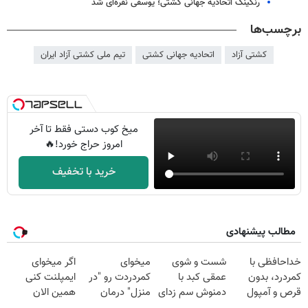
رنکینگ اتحادیه جهانی کشتی؛ یوسفی نقره‌ای شد
برچسب‌ها
کشتی آزاد
اتحادیه جهانی کشتی
تیم ملی کشتی آزاد ایران
میخ کوب دستی فقط تا آخر
امروز حراج خورد!🔥
خرید با تخفیف
مطالب پیشنهادی
خداحافظی با
شست و شوی
میخوای
اگر میخوای
کمردرد، بدون
عمقی کبد با
کمردردت رو "در
ایمپلنت کنی
قرص و آمپول
دمنوش سم زدای
منزل" درمان
همین الان
گیاهی
کنی؟ (◂فیلم +
وقتشه | فقط با