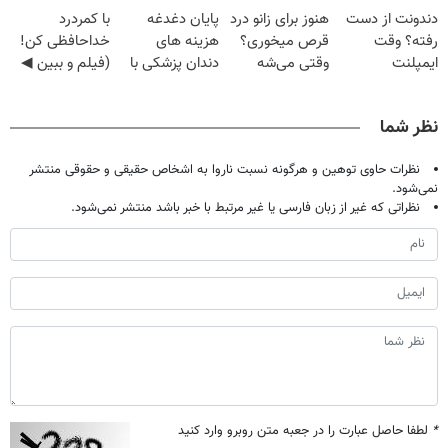
دندونت از دست
هنوز برای زانو درد
پایان دغدغه
با کمردرد
◂پرسش‌نامه)
۲۵ میلیون
رفته؟ وقت
قرص میخوری؟
هزینه های
خداحافظی کن!
تومان!!!
ایمپلنت
وقتی می‌شه
دندان پزشکی با
(فیلم و ببین ◀
دیجیتاله
بدون عمل
پک سفید کننده
پرسش‌نامه رو
درمانش کرد؟؟؟؟
خانگی
پرکن)
نظر شما
نظرات حاوی توهین و هرگونه نسبت ناروا به اشخاص حقیقی و حقوقی منتشر
نمی‌شود.
نظراتی که غیر از زبان فارسی یا غیر مرتبط با خبر باشد منتشر نمی‌شود.
*
لطفا حاصل عبارت را در جعبه متن روبرو وارد کنید