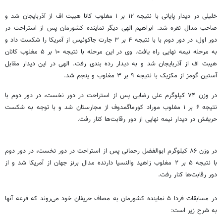
خلیلی در دیدار پایانی با نتیجه ۱۲ بر ۱ مغلوب
کانا
هیبت
اف
از آذربایجان شد و
صاحب مدال نقره شد. ابراهیم الهی دیگر نماینده کشورمان پس از استراحت در
دور اول، در دور دوم با با نتیجه ۴ بر ۳
جارت
جاکوئیس
از آمریکا را شکست داد و
به مرحله نیمه نهایی راه یافت. وی در این مرحله با نتیجه ۱۰ بر ۵ مغلوب
کانان
هیبت
اف
از آذربایجان شد و به دیدار رده بندی رفت. الهی در این دیدار مقابل
آستین گومز از مکزیک با نتیجه ۹ بر ۳ مغلوب و پنجم شد.
در وزن ۷۴ کیلوگرم علی رضایی پس از استراحت در دور نخست، در دور دوم با
نتیجه ۶ بر ۱ مغلوب
موراد
کورماگمدوف
از مجارستان شد و با توجه به شکست
حریفش در دیدار نیمه نهایی از دور رقابت‌ها کنار رفت.
در وزن ۸۶ کیلوگرم ابوالفضل رحمانی پس از استراحت در دور نخست، در دور دوم
با نتیجه ۵ بر ۲ مغلوب
زاهید
والنسیا دارنده مدال برنز جهان از آمریکا شد و از
دور رقابت‌ها کنار رفت.
در مسابقات فردا ۵ نماینده کشورمان به مصاف حریفان خود می‌روند که قرعه آنها
به شرح زیر است: