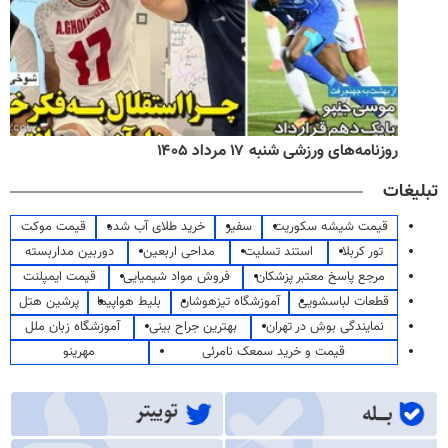
روزنامه‌های ورزشی شنبه ۱۷ مرداد ۱۴۰۵
تبلیغات
قیمت شیشه سکوریت
سفیر
خرید طلای آب شده
قیمت موکت
تور کربلا
استند تسلیت
مداحی اربعین
دوربین مداربسته
مرجع پاسخ معتبر پزشکان
فروش مواد شیمیایی
قیمت ایمپلنت
قطعات لباسشویی
آموزشگاه تیزهوشان
بلیط هواپیما
پرشین هتل
نمایندگی بوش در تهران
بهترین جراح بینی
آموزشگاه زبان ملل
قیمت و خرید سمعک نامرئی
مهرینو