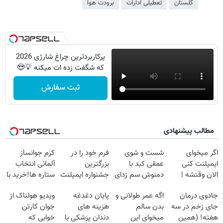
گلستان
تعطیلی ادارات
برودت هوا
پرکاربردترین چراغ شارژی 2026
که شگفت زده ات میکنه 💡😍
ثبت سفارش
مطالب پیشنهادی
اگر میخوای
شست و شوی
فرم خود را در
کرم جوانساز
ایمپلنت کنی
عمقی کبد با
بزرگترین
آلمانی انتخاب
الان وقتشه |
دمنوش سم زدای
جشنواره ایمپلنت
ستاره ها!خرید با
فقط با ۲۵
گیاهی
تهران پر کنید ! |
تخفیف
جادوی درمان
اگه عمر طولانی و
پایان دغدغه
ویدیو هولناک از
میلیون تومان!!!
فقط ۲۵ میلیون
جای زخم در سه
بدن سالم
هزینه های
جوان کارتن
هفته! (همین
میخوای این
دندان پزشکی با
خوابی که