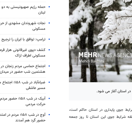
حمله رژیم صهیونیستی به دو 
لبنان
نجات شهروندان مشهدی از حری
مسکونی
ترامپ: توافق با ایران را ترجیح
کشف دپوی غیرقانونی هزار قرص
مسکونی اطراف اراک
اجتماع حماسی مردم زنجان در 
هشتمین شب حضور در میدان
ضیاء‌آباد در شب ۵۸
مسیر عاشقی
در استان آغاز می شود.
آبیک در شب ۱۵۸؛ حضو
حرکت مردمی
رایط جوی پایداری در استان حاکم است،
آوج در شب ۱۵۸؛ مردم د
طقه شرایط جوی این استان تا روز جمعه
حضور گرد هم آمدند