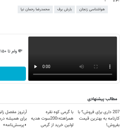
هواشناسی زنجان
بارش برف
محمدرضا رحمان نیا
💸 وام تا ۱۵۰ میلیون، بدون ضامن و استرس!
مطالب پیشنهادی
روزنامه‌های صبح چهارشنبه ۱۴ مرداد ۱۴۰۵
روزنام
207 داری برای فروش؟ با
با گرمی کوه نقره
آرتروز مفصل زانو
کارنامه به بهترین قیمت
همراهته؛200سوت هدیه
برای همیشه درم
بفروش!
اولین خرید از گرمی
◗پرسش‌نامه◖