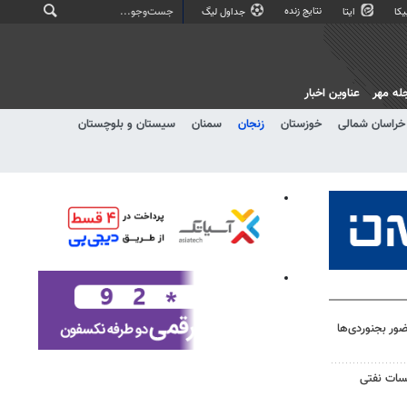
نتایج زنده
کا
ایتا
جداول لیگ
له مهر
عناوین اخبار
خراسان شمالی
خوزستان
زنجان
سمنان
سیستان و بلوچستان
ر بجنوردی‌ها
یسات نفتی