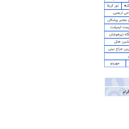
کت
تور کربلا
حی اربعین
معتبر پزشکان
مت ایمپلنت
اه تیزهوشان
شین هتل
رین جراح بینی
مهرینو