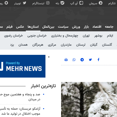
تلگرام
سروش
آی گپ
بله
اینستاگرام
توییتر
روبی
جامعه
اقتصاد
بازار
ورزش
سیاست
بین‌الملل
استان‌ها
عکس
فیلم
مج
ایلام
بوشهر
تهران
چهارمحال و بختیاری
خراسان جنوبی
خراسان رضوی
گلستان
گیلان
لرستان
مازندران
مرکزی
هرمزگان
همدان
یزد
تازه‌ترین اخبار
صد و پنجاه و هفتمین موج حضو
در میدان
آرامکو عربستان: حمله به تأس
موجب اختلال در تولید ما شد