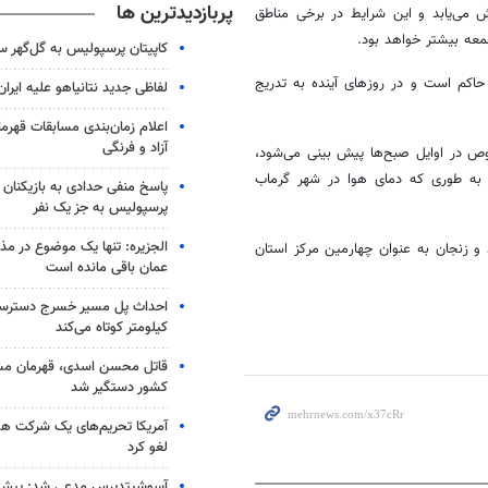
پربازدیدترین ها
می‌یابد و این شرایط در برخی مناطق
عه بیشتر خواهد بود.
کاپیتان پرسپولیس به گل‌گهر 
اکم است و در روزهای آینده به تدریج
لفاظی جدید نتانیاهو علیه ایران
اعلام زمان‌بندی مسابقات قهر
آزاد و فرنگی
وص در اوایل صبح‌ها پیش بینی می‌شود،
 به طوری که دمای هوا در شهر گرماب
پاسخ منفی حدادی به بازیکنان 
پرسپولیس به جز یک نفر
الجزیره: تنها یک موضوع در مذا
یز به منفی ۱۱ درجه سانتیگراد رسید و زنجان به عنوان چهارمین مرکز استان
عمان باقی مانده است
کیلومتر کوتاه می‌کند
قاتل محسن اسدی، قهرمان م
کشور دستگیر شد
آمریکا تحریم‌های یک شرکت هوا
لغو کرد
آسوشیتدپرس مدعی شد: پیش‌