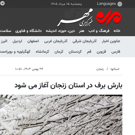
پنجشنبه ۱۵ مرداد ۱۴۰۵
خانه
فرهنگ و ادب
هنر
دين، حوزه، انديشه
دانشگاه و فناوری
سلامت
عناوین اخبار
آذربایجان شرقی
آذربایجان غربی
اصفهان
اردبیل
البرز
فارس
قزوین
قم
کردستان
کرمان
کرمانشاه
کهگیلویه و بویراحمد
استانها
زنجان
۲۴ بهمن ۱۴۰۳، ۱۰:۵۱
بارش برف در استان زنجان آغاز می شود