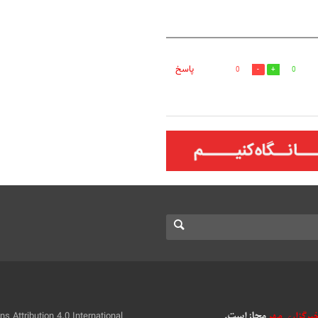
پاسخ
0
0
 Attribution 4.0 International