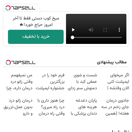
میخ کوب دستی فقط تا آخر
امروز حراج خورد!🔥
خرید با تخفیف
مطالب پیشنهادی
اگر میخوای
شست و شوی
فرم خود را در
من نمیفهمم
ایمپلنت کنی
عمقی کبد با
بزرگترین
وقتی زانو درد
الان وقتشه |
دمنوش سم زدای
جشنواره ایمپلنت
درمان داره، چرا
فقط با ۲۵
گیاهی
تهران پر کنید ! |
دردش رو داری
جادوی درمان
پایان دغدغه
چرا هنوز داری با
درمان زانو درد
میلیون تومان!!!
فقط ۲۵ میلیون
تحمل میکنی؟❗
جای زخم در سه
هزینه های
درد راه میری؟
بدون عمل،تزریق
هفته! (همین
دندان پزشکی با
وقتی راه درمان
و دارو
حالا رایگان
پک سفید کننده
جلو پاته!
(◂پرسش‌نامه)
صحبت کنید)
خانگی