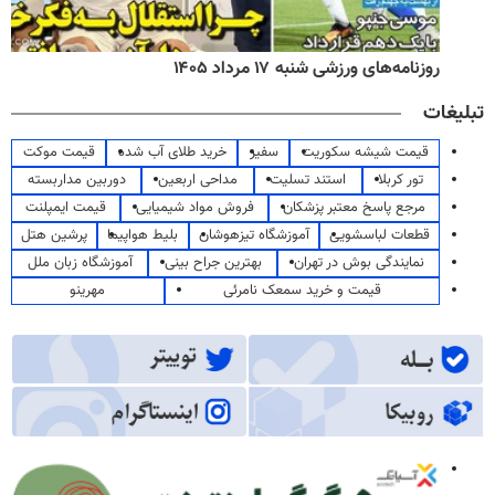
روزنامه‌های ورزشی شنبه ۱۷ مرداد ۱۴۰۵
تبلیغات
قیمت شیشه سکوریت
سفیر
خرید طلای آب شده
قیمت موکت
تور کربلا
استند تسلیت
مداحی اربعین
دوربین مداربسته
مرجع پاسخ معتبر پزشکان
فروش مواد شیمیایی
قیمت ایمپلنت
قطعات لباسشویی
آموزشگاه تیزهوشان
بلیط هواپیما
پرشین هتل
نمایندگی بوش در تهران
بهترین جراح بینی
آموزشگاه زبان ملل
قیمت و خرید سمعک نامرئی
مهرینو