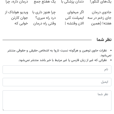
یک‌های کنکور!
دندان پزشکی با
یک هفتع جمع
درمان داره، چرا
پک سفید کننده
میکنه 🏆
دردش رو داری
جادوی درمان
اگر میخوای
چرا هنوز داری با
ویدیو هولناک از
خانگی
تحمل میکنی؟❗
جای زخم در سه
ایمپلنت کنی
درد راه میری؟
جوان کارتن
هفته! (همین
الان وقتشه |
وقتی راه درمان
خوابی که
حالا رایگان
فقط با ۲۵
جلو پاته!
میلیاردر شد.
صحبت کنید)
میلیون تومان!!!
آموزش رایگان
نظر شما
نظرات حاوی توهین و هرگونه نسبت ناروا به اشخاص حقیقی و حقوقی منتشر
نمی‌شود.
نظراتی که غیر از زبان فارسی یا غیر مرتبط با خبر باشد منتشر نمی‌شود.