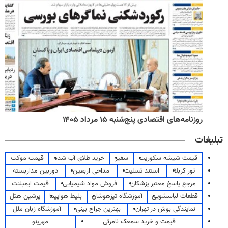
روزنامه‌های اقتصادی پنج‌شنبه ۱۵ مرداد ۱۴۰۵
تبلیغات
قیمت شیشه سکوریت
سفیر
خرید طلای آب شده
قیمت موکت
تور کربلا
استند تسلیت
مداحی اربعین
دوربین مداربسته
مرجع پاسخ معتبر پزشکان
فروش مواد شیمیایی
قیمت ایمپلنت
قطعات لباسشویی
آموزشگاه تیزهوشان
بلیط هواپیما
پرشین هتل
نمایندگی بوش در تهران
بهترین جراح بینی
آموزشگاه زبان ملل
قیمت و خرید سمعک نامرئی
مهرینو