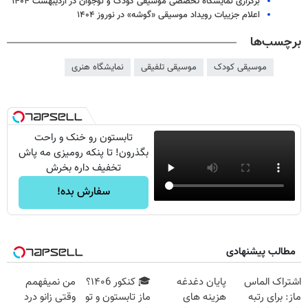
برگزاری نمایشگاه تخصصی موسیقی کودک و نوجوان در اردیبهشت ۱۴۰۴
اعلام جزییات رویداد موسیقی «گوشه» در نوروز ۱۴۰۴
برچسب‌ها
موسیقی کودک
موسیقی تلفیقی
نمایشگاه هنری
تابستون رو خنک و راحت
بگذرون! تا پنکه رومیزی مه پاش
تخفیف داره بخرش
سفارش بده!
مطالب پیشنهادی
اشتراک الماس
پایان دغدغه
🎓 کنکور ۱۴۰6؟
من نمیفهمم
ماز: برای رتبه
هزینه های
ماز تابستون و تو
وقتی زانو درد