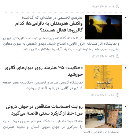
۱۴۰۴-۱۲-۰۶ ۰۹:۴۰
هنرهای تجسمی در هفته‌ای که گذشت؛
واکنش هنرمندان به ناآرامی‌ها؛ کدام
گالری‌ها فعال هستند؟
در ۲ هفته گذشته، رویدادهای دوسالانه کاریکاتور تهران
و نمایشگاه آثار مسابقه «ترور آنلاین» افتتاح شدند، مهدی شفیعی به عنوان معاون
هنری منصوب شد و هنرمندان نسبت به ناآرامی‌ها واکنش نشان دادند.
۱۴۰۴-۱۰-۲۶ ۱۲:۱۷
«حکایت» ۳۵ هنرمند روی دیوارهای گالری
خورشید
نمایشگاه گروهی هنرهای تجسمی «حکایت» عصر جمعه
۱۹ دی در گالری خورشید افتتاح می‌شود.
۱۴۰۴-۱۰-۱۸ ۱۴:۳۵
روایت احساسات متناقض در جهان درونی
من؛ خط از کارکرد سنتی فاصله می‌گیرد
ماندانا هوشمندیان نمایشگاه انفرادی «جهان درونی من»
را تمرکزی بر جهان درونی انسان و تجربه‌ همزمان
احساسات متناقض دانست.