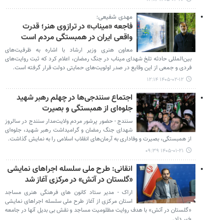
مهدی شفیعی:
فاجعه «میناب» در ترازوی هنر؛ قدرت
واقعی ایران در همبستگی مردم است
معاون هنری وزیر ارشاد با اشاره به ظرفیت‌های
بین‌المللی حادثه تلخ شهدای میناب در جنگ رمضان، اعلام کرد که ثبت روایت‌های
فردی و جمعی از این وقایع در صدر اولویت‌های حمایتی دولت قرار گرفته است.
۱۴۰۵-۰۲-۱۲ ۱۲:۱۴
اجتماع سنندجی‌ها در چهلم رهبر شهید
جلوه‌ای از همبستگی و بصیرت
سنندج - حضور پرشور مردم ولایت‌مدار سنندج در سالروز
شهدای جنگ رمضان و گرامیداشت رهبر شهید، جلوه‌ای
از همبستگی، بصیرت و وفاداری به آرمان‌های انقلاب اسلامی را به نمایش گذاشت.
۱۴۰۵-۰۱-۲۱ ۰۹:۳۹
انقانی: طرح ملی سلسله اجراهای نمایشی
«گلستان در آتش» در مرکزی آغاز شد
اراک - مدیر ستاد کانون های فرهنگی هنری مساجد
استان مرکزی از آغاز طرح ملی سلسله اجراهای نمایشی
«گلستان در آتش» با هدف روایت مظلومیت مساجد و نقش بی بدیل آنها در جامعه
خبر داد.