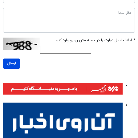
*
لطفا حاصل عبارت را در جعبه متن روبرو وارد کنید
ارسال