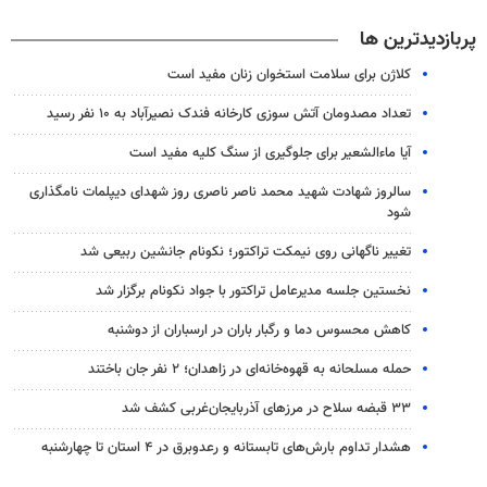
پربازدیدترین ها
کلاژن برای سلامت استخوان زنان مفید است
تعداد مصدومان آتش سوزی کارخانه فندک نصیرآباد به ۱۰ نفر رسید
آیا ماءالشعیر برای جلوگیری از سنگ کلیه مفید است
سالروز شهادت شهید محمد ناصر ناصری روز شهدای دیپلمات نامگذاری
شود
تغییر ناگهانی روی نیمکت تراکتور؛ نکونام جانشین ربیعی شد
نخستین جلسه مدیرعامل تراکتور با جواد نکونام برگزار شد
کاهش محسوس دما و رگبار باران در ارسباران از دوشنبه
حمله مسلحانه به قهوه‌خانه‌ای در زاهدان؛ ۲ نفر جان باختند
۳۳ قبضه سلاح در مرزهای آذربایجان‌غربی کشف شد
هشدار تداوم بارش‌های تابستانه و رعدوبرق در ۴ استان تا چهارشنبه