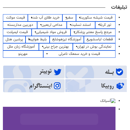
تبلیغات
قیمت شیشه سکوریت
سفیر
خرید طلای آب شده
قیمت موکت
تور کربلا
استند تسلیت
مداحی اربعین
دوربین مداربسته
مرجع پاسخ معتبر پزشکان
فروش مواد شیمیایی
قیمت ایمپلنت
قطعات لباسشویی
آموزشگاه تیزهوشان
بلیط هواپیما
پرشین هتل
نمایندگی بوش در تهران
بهترین جراح بینی
آموزشگاه زبان ملل
قیمت و خرید سمعک نامرئی
مهرینو