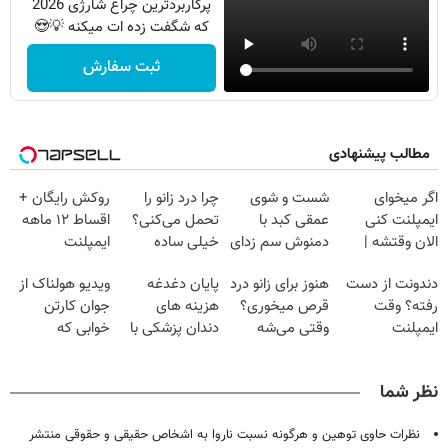
پرکاربردترین چراغ شارژی 2026
که شگفت زده ات میکنه 💡😍
ثبت سفارش
مطالب پیشنهادی
اگر میخوای
شست و شوی
چرا درد زانو را
روکش رایگان +
ایمپلنت کنی
عمقی کبد با
تحمل می‌کنی؟
اقساط ۱۲ ماهه
الان وقتشه |
دمنوش سم زدای
خیلی ساده
ایمپلنت
فقط با ۲۵
گیاهی
درمنزل درمانش
دندونت از دست
هنوز برای زانو درد
پایان دغدغه
ویدیو هولناک از
میلیون تومان!!!
کن
رفته؟ وقت
قرص میخوری؟
هزینه های
جوان کارتن
ایمپلنت
وقتی می‌شه
دندان پزشکی با
خوابی که
دیجیتاله
بدون عمل
پک سفید کننده
میلیاردر شد.
درمانش کرد؟؟؟؟
خانگی
آموزش رایگان
نظر شما
نظرات حاوی توهین و هرگونه نسبت ناروا به اشخاص حقیقی و حقوقی منتشر