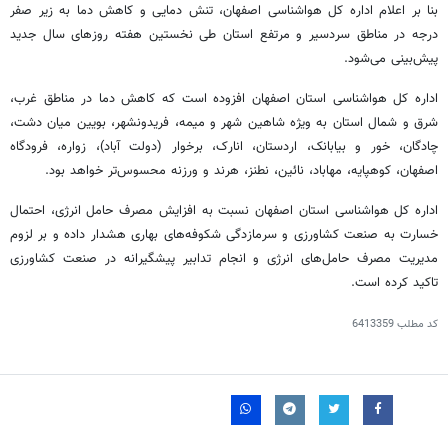
بنا بر اعلام اداره کل هواشناسی اصفهان، تنش دمایی و کاهش دما به زیر صفر
درجه در مناطق سردسیر و مرتفع استان طی نخستین هفته روزهای سال جدید
پیش‌بینی می‌شود.
اداره کل هواشناسی استان اصفهان افزوده است که کاهش دما در مناطق غرب،
شرق و شمال استان به ویژه شاهین شهر و میمه،
فریدونشهر
،
بویین
میان دشت،
چادگان،
خور
و بیابانک، اردستان، انارک،
برخوار
(دولت آباد)، زواره، فرودگاه
اصفهان، کوهپایه، مهاباد، نائین، نطنز،
هرند
و
ورزنه
محسوس‌تر خواهد بود.
اداره کل هواشناسی استان اصفهان نسبت به افزایش مصرف حامل انرژی، احتمال
خسارت به صنعت کشاورزی و سرمازدگی شکوفه‌های بهاری هشدار داده و بر لزوم
مدیریت مصرف حامل‌های انرژی و انجام تدابیر پیشگیرانه در صنعت کشاورزی
تاکید کرده است.
کد مطلب
6413359