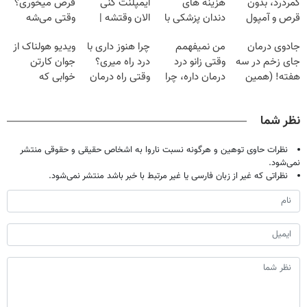
کمردرد، بدون
هزینه های
ایمپلنت کنی
قرص میخوری؟
قرص و آمپول
دندان پزشکی با
الان وقتشه |
وقتی می‌شه
پک سفید کننده
فقط با ۲۵
بدون عمل
جادوی درمان
من نمیفهمم
چرا هنوز داری با
ویدیو هولناک از
خانگی
میلیون تومان!!!
درمانش کرد؟؟؟؟
جای زخم در سه
وقتی زانو درد
درد راه میری؟
جوان کارتن
هفته! (همین
درمان داره، چرا
وقتی راه درمان
خوابی که
حالا رایگان
دردش رو داری
جلو پاته!
میلیاردر شد.
صحبت کنید)
تحمل میکنی؟❗
آموزش رایگان
نظر شما
نظرات حاوی توهین و هرگونه نسبت ناروا به اشخاص حقیقی و حقوقی منتشر
نمی‌شود.
نظراتی که غیر از زبان فارسی یا غیر مرتبط با خبر باشد منتشر نمی‌شود.