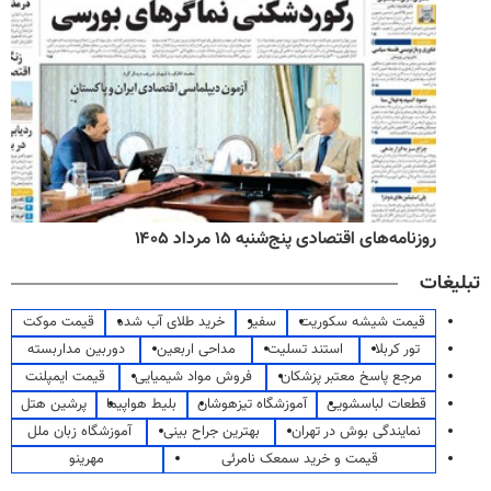
روزنامه‌های اقتصادی پنج‌شنبه ۱۵ مرداد ۱۴۰۵
تبلیغات
قیمت شیشه سکوریت
سفیر
خرید طلای آب شده
قیمت موکت
تور کربلا
استند تسلیت
مداحی اربعین
دوربین مداربسته
مرجع پاسخ معتبر پزشکان
فروش مواد شیمیایی
قیمت ایمپلنت
قطعات لباسشویی
آموزشگاه تیزهوشان
بلیط هواپیما
پرشین هتل
نمایندگی بوش در تهران
بهترین جراح بینی
آموزشگاه زبان ملل
قیمت و خرید سمعک نامرئی
مهرینو