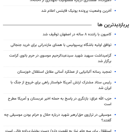
«میراث»؛ هشداری درباره مسئولیت نگهداری از «خانه»!
آخرین وضعیت پرونده یونیک فایننس اعلام شد
پربازدیدترین ها
کامیون با راننده ۸ ساله در اصفهان توقیف شد
توافق اولیه باشگاه پرسپولیس با همتای مازندرانی برای خرید جنجالی
گرامیداشت سپهبد شهید سیدعبدالرحیم موسوی در حرم بانوی کرامت
برگزار شد
تمجید رسانه آلبانیایی از عملکرد آسانی مقابل استقلال خوزستان
رئیس ستاد مشترک ارتش آمریکا خواستار راهی برای خروج از جنگ با
ایران شد
حزب الله عراق: بازنگری در پاسخ به حمله اخیر عربستان و آمریکا مطرح
است
موسیقی در ترازوی حق/رهبر شهید درباره حلال و حرام بودن موسیقی چه
گفتند؟
استقلال برای سه جام نیاز به تقویت دارد/ دست بختیاری‌زاده خالی است