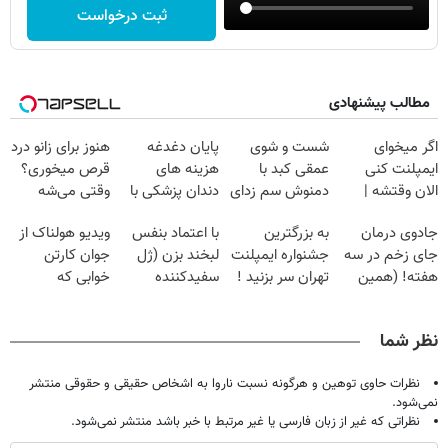
ثبت درخواست
مطالب پیشنهادی
اگر میخوای
شست و شوی
پایان دغدغه
هنوز برای زانو درد
ایمپلنت کنی
عمقی کبد با
هزینه های
قرص میخوری؟
الان وقتشه |
دمنوش سم زدای
دندان پزشکی با
وقتی می‌شه
فقط با ۲۵
گیاهی
پک سفید کننده
بدون عمل
جادوی درمان
به بزرگترین
با اعتماد بنفس
ویدیو هولناک از
میلیون تومان!!!
خانگی
درمانش کرد؟؟؟؟
جای زخم در سه
جشنواره ایمپلنت
لبخند بزن (ژل
جوان کارتن
هفته! (همین
تهران سر بزنید !
سفیدکننده
خوابی که
حالا رایگان
| فقط ۲۵
دندان40%تخفیف)
میلیاردر شد.
صحبت کنید)
میلیون !
آموزش رایگان
نظر شما
نظرات حاوی توهین و هرگونه نسبت ناروا به اشخاص حقیقی و حقوقی منتشر
نمی‌شود.
نظراتی که غیر از زبان فارسی یا غیر مرتبط با خبر باشد منتشر نمی‌شود.