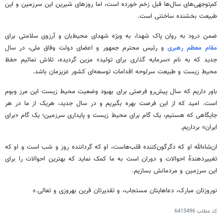
کم‌توجهی‌های سال‌ها قبل زخم خورده است، اما روزهای شیرین این سرزمین و این
طبیعت بخشنده ساختنی است.
ضمن درود به روان پاک شهدا، به ویژه شهدای محیط‌بان و آرزوی سلامتی برای
مقام معظم رهبری
و رئیس محترم جمهور و اعضای دولت وفاق ملی، در سال
جدید که به نام «سرمایه گذاری برای تولید» مزین گردیده، تلاش نمائیم حفظ
محیط زیست و طبیعت سرلوحه اقدامات توسعه‌ای کشور عزیزمان باشد.
باور داریم که سال پیش‌رو فرصتی برای بهبود وضعیت محیط زیست این مرز
وبوم
است. امید که از این فرصت بهره بگیریم و در سال جدید، هریک از ما در هر
جایگاهی که هستیم، یک گام برای محیط زیست و پایداری سرزمین؛ یک گام «برای
ایران» برداریم.
ان‌شاءالله او که دگرگون‌کننده قلب‌هاست، او که گرداننده روز و شب است و او که
تغییردهندهٔ احوالات و دوران است به ما کمک نماید که بهترین احوالات را برای
این سرزمین و مردمانش بسازیم.
نوروزتان مبارک، دعاهایتان مستجاب، و تقدیرتان قرین بهروزی و تعالی.»
کد مطلب
6413496