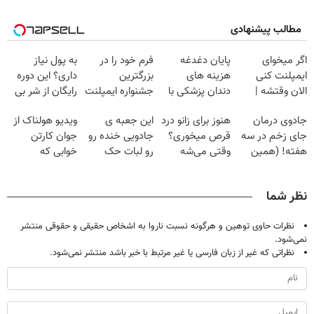
مطالب پیشنهادی
اگر میخوای
پایان دغدغه
فرم خود را در
به پول نیاز
ایمپلنت کنی
هزینه های
بزرگترین
داری؟ این دوره
الان وقتشه |
دندان پزشکی با
جشنواره ایمپلنت
رایگان از شر بی
فقط با ۲۵
پک سفید کننده
تهران پر کنید ! |
پولی خلاصت
جادوی درمان
هنوز برای زانو درد
این جعبه ی
ویدیو هولناک از
میلیون تومان!!!
خانگی
فقط ۲۵ میلیون
میکنه
جای زخم در سه
قرص میخوری؟
جادویی خنده رو
جوان کارتن
هفته! (همین
وقتی می‌شه
رو لبات حک
خوابی که
حالا رایگان
بدون عمل
میکنه
میلیاردر شد.
صحبت کنید)
درمانش کرد؟؟؟؟
خرید40%تخفیف
آموزش رایگان
نظر شما
نظرات حاوی توهین و هرگونه نسبت ناروا به اشخاص حقیقی و حقوقی منتشر
نمی‌شود.
نظراتی که غیر از زبان فارسی یا غیر مرتبط با خبر باشد منتشر نمی‌شود.