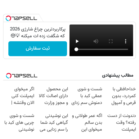
پرکاربردترین چراغ شارژی 2026
که شگفت زده ات میکنه 💡😍
ثبت سفارش
مطالب پیشنهادی
خداحافظی با
شست و شوی
این محصول
اگر میخوای
کمردرد، بدون
عمقی کبد با
دارای اصالت کالا
ایمپلنت کنی
قرص و آمپول
دمنوش سم زدای
و مجوز وزارت
الان وقتشه |
گیاهی
بهداشت
فقط با ۲۵
دندونت از دست
اگه عمر طولانی و
این نوشیدنی
شست و شوی
است(55%تخفیف)
میلیون تومان!!!
رفته؟ وقت
بدن سالم
گیاهی کبد شما
چربی های کبد با
ایمپلنت
میخوای این
را سم زدایی می
نوشیدنی
دیجیتاله
نوشیدنی رو با
کند (با ضمانت
گیاهی(55%تخفیف)