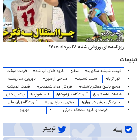
روزنامه‌های ورزشی شنبه ۱۷ مرداد ۱۴۰۵
تبلیغات
قیمت شیشه سکوریت
سفیر
خرید طلای آب شده
قیمت موکت
تور کربلا
استند تسلیت
مداحی اربعین
دوربین مداربسته
مرجع پاسخ معتبر پزشکان
فروش مواد شیمیایی
قیمت ایمپلنت
قطعات لباسشویی
آموزشگاه تیزهوشان
بلیط هواپیما
پرشین هتل
نمایندگی بوش در تهران
بهترین جراح بینی
آموزشگاه زبان ملل
قیمت و خرید سمعک نامرئی
مهرینو