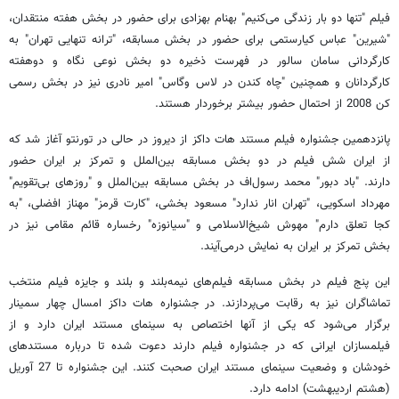
فیلم "تنها دو بار زندگی می‌کنیم" بهنام بهزادی برای حضور در بخش هفته منتقدان،
"شیرین" عباس کیارستمی برای حضور در بخش مسابقه، "ترانه تنهایی تهران" به
کارگردانی سامان سالور در فهرست ذخیره دو بخش نوعی نگاه و دوهفته
کارگردانان و همچنین "چاه کندن در لاس وگاس" امیر نادری نیز در بخش رسمی
کن 2008 از احتمال حضور بیشتر برخوردار هستند.
پانزدهمین جشنواره فیلم مستند هات داکز از دیروز در حالی در تورنتو آغاز شد که
از ایران شش فیلم در دو بخش مسابقه بین‌الملل و تمرکز بر ایران حضور
دارند. "باد دبور" محمد رسول‌اف در بخش مسابقه بین‌الملل و "روزهای بی‌تقویم"
مهرداد اسکویی، "تهران انار ندارد" مسعود بخشی، "کارت قرمز" مهناز افضلی، "به
کجا تعلق دارم" مهوش شیخ‌الاسلامی و "سیانوزه" رخساره قائم مقامی نیز در
بخش تمرکز بر ایران به نمایش درمی‌آیند.
این پنج فیلم در بخش مسابقه فیلم‌های نیمه‌بلند و بلند و جایزه فیلم منتخب
تماشاگران نیز به رقابت می‌پردازند. در جشنواره هات داکز امسال چهار سمینار
برگزار می‌شود که یکی از آنها اختصاص به سینمای مستند ایران دارد و از
فیلمسازان ایرانی که در جشنواره فیلم دارند دعوت شده تا درباره مستندهای
خودشان و وضعیت سینمای مستند ایران صحبت کنند. این جشنواره تا 27 آوریل
(هشتم اردیبهشت) ادامه دارد.