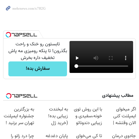
تابستون رو خنک و راحت
بگذرون! تا پنکه رومیزی مه پاش
تخفیف داره بخرش
سفارش بده!
مطالب پیشنهادی
اگر میخوای
با این روش توی
به لبخندت
به بزرگترین
ایمپلنت کنی
خونه،سفیدی و
زیبایی بده!
جشنواره ایمپلنت
الان وقتشه |
زیبایی دندوناتو
(خرید ژل
تهران سر بزنید !
فقط با ۲۵
برگردون
سفیدکننده
| فقط ۲۵
جادوی درمان
تا کی می‌خوای
پایان دغدغه
چرا درد زانو را
میلیون تومان!!!
(40%off)
دندان
میلیون !