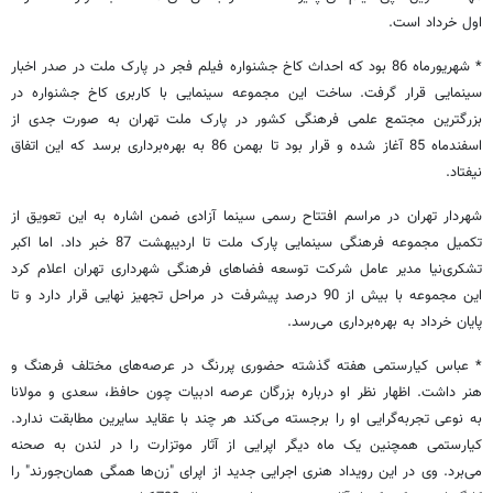
اول خرداد است.
* شهریورماه 86 بود که احداث کاخ جشنواره فیلم فجر در پارک ملت در صدر اخبار
سینمایی قرار گرفت. ساخت این مجموعه سینمایی با کاربری کاخ جشنواره در
بزرگترین مجتمع علمی فرهنگی کشور در پارک ملت تهران به صورت جدی از
اسفندماه 85 آغاز شده و قرار بود تا بهمن 86 به بهره‌برداری برسد که این اتفاق
نیفتاد.
شهردار تهران در مراسم افتتاح رسمی سینما آزادی ضمن اشاره به این تعویق از
تکمیل مجموعه فرهنگی سینمایی پارک ملت تا اردیبهشت 87 خبر داد. اما اکبر
تشکری‌نیا مدیر عامل شرکت توسعه فضاهای فرهنگی شهرداری تهران اعلام کرد
این مجموعه با بیش از 90 درصد پیشرفت در مراحل تجهیز نهایی قرار دارد و تا
پایان خرداد به بهره‌برداری می‌رسد.
* عباس کیارستمی هفته گذشته حضوری پررنگ در عرصه‌های مختلف فرهنگ و
هنر داشت. اظهار نظر او درباره بزرگان عرصه ادبیات چون حافظ، سعدی و مولانا
به نوعی تجربه‌گرایی او را برجسته می‌کند هر چند با عقاید سایرین مطابقت ندارد.
کیارستمی همچنین یک ماه دیگر اپرایی از آثار موتزارت را در لندن به صحنه
می‌برد. وی در این رویداد هنری اجرایی جدید از اپرای "زن‌ها همگی همان‌جورند" را