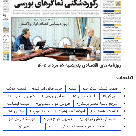
روزنامه‌های اقتصادی پنج‌شنبه ۱۵ مرداد ۱۴۰۵
تبلیغات
قیمت شیشه سکوریت
سفیر
خرید طلای آب شده
قیمت موکت
تور کربلا
استند تسلیت
مداحی اربعین
دوربین مداربسته
مرجع پاسخ معتبر پزشکان
فروش مواد شیمیایی
قیمت ایمپلنت
قطعات لباسشویی
آموزشگاه تیزهوشان
بلیط هواپیما
پرشین هتل
نمایندگی بوش در تهران
بهترین جراح بینی
آموزشگاه زبان ملل
قیمت و خرید سمعک نامرئی
مهرینو