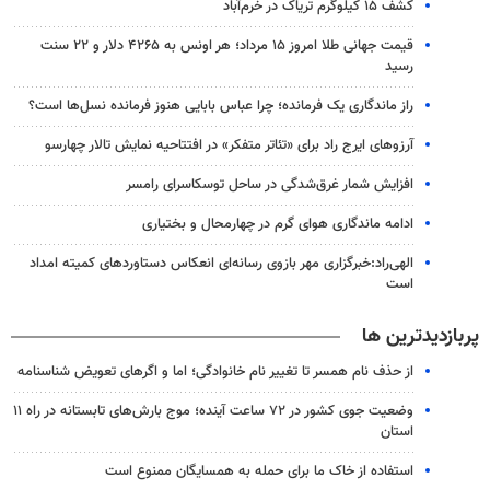
کشف ۱۵ کیلوگرم تریاک در خرم‌آباد
قیمت جهانی طلا امروز ۱۵ مرداد؛ هر اونس به ۴۲۶۵ دلار و ۲۲ سنت
رسید
راز ماندگاری یک فرمانده؛ چرا عباس بابایی هنوز فرمانده نسل‌ها است؟
آرزوهای ایرج راد برای «تئاتر متفکر» در افتتاحیه نمایش تالار چهارسو
افزایش شمار غرق‌شدگی در ساحل توسکاسرای رامسر
ادامه ماندگاری هوای گرم در چهارمحال و بختیاری
الهی‌راد:خبرگزاری مهر بازوی رسانه‌ای انعکاس دستاوردهای کمیته امداد
است
پربازدیدترین ها
از حذف نام همسر تا تغییر نام خانوادگی؛ اما و اگرهای تعویض شناسنامه
وضعیت جوی کشور در ۷۲ ساعت آینده؛ موج بارش‌های تابستانه در راه ۱۱
استان
استفاده از خاک ما برای حمله به همسایگان ممنوع است