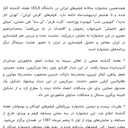
هجدهمین
جشنواره سالانه فیلم‌های ایرانی در دانشگاه UCLA هفته گذشته آغاز
شده و تا هشتم اردیبهشت‌ماه ادامه دارد. فیلم‌های "فرش ایرانی"، "تهران انار
ندارد"، "اتوبوس شب" کیومرث پوراحمد، "کارت قرمز"، "آن سه" ‌نقی نعمتی،‌ "مینای
شهر خاموش" امیرشهاب رضویان و "قاصدک در باد می‌رقصد" محمدابراهیم
معیری در این جشنواره به نمایش درمی‌آیند. نشست بحث و بررسی هنر فیلمسازی
در ایران معاصر و تحلیل فیلمسازی در ایران با حضور هشت سینماگر دیگر
برنامه‌های جشنواره است.
* هفته گذشته جمعی از اهالی سینما به عیادت اصغر شاهوردی صدابردار
آسیب‌دیده سینما رفتند. در این دیدار افرادی چون رضا میرکریمی، مجید مجیدی،
جعفر پناهی، کمال تبریزی، محمدرضا دلپاک، حسین محجوب، محمدرضا موئینی و
نظام‌الدین کیایی حضور داشتند. میرکریمی در این دیدار پیشنهاد تشکیل یک
صندوق حمایتی برای حل مشکلات اعضاء حادثه دیده را مطرح کرد و از تشکیل
کمیته پیگیری مسائل و مشکلات مداوای شاهوردی خبر داد.
* مقررات
بیست و دومین جشنواره بین‌المللی فیلم‌های کودکان و نوجوانان هفته
گذشته اعلام شد. این جشنواره در سه بخش مسابقه فیلم و ویدئو، خارج از
مسابقه و نمایش‌های ویژه از اول تا پنجم تیرماه 1387 در همدان برگزار می‌شود.
مهلت تحویل کپی فیلم‌های پذیرفته شده در بخش‌های مختلف جشنواره حداکثر تا