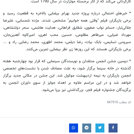
کارگردانی می‌کند که از آثار برجسته موتزارت در سال 1790 است.
* خبرهای احتمالی درباره پروژه جدید بهرام بیضایی بالاخره به قطعیت رسید و
برخی بازیگران فیلم "وقتی همه خوابیم" مشخص شدند. مژده شمسایی، علیرضا
جلالی‌تبار، حسام نواب صفوی، شقایق فراهانی، هدایت هاشمی، سحر دولتشاهی،
مهرداد ضیایی، میرطاهر مظلومی، حسین محب اهری، امیرکاوه آهنین‌جان،
سیروس تسلیمی، بابک بیات، رضا دیلمی، محمد اطهری، محمد رضایی راد و ...
برخی بازیگرانی هستند که این روزها زیر نظر بیضایی تمرین می‌کنند.
* دومین جشن انجمن منتقدان و نویسندگان سینمایی که قرار بود چهارشنبه هفته
گذشته در خانه سینما برگزار شود، به علت مصادف شدن با نشست‌های تخصصی
انجمن بازیگران به نیمه اردیبهشت موکول شد. این جشن در مکانی جدید برگزار
خواهد شد و در این مراسم علاوه بر اهداء جوایز از سوی داوران انجمن به
برگزیدگان جشنواره فیلم فجر، بزرگداشتی نیز برپا می‌شود.
کد مطلب
667510