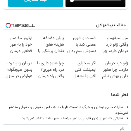
مطالب پیشنهادی
من نمیفهمم
شست و شوی
پایان دغدغه
آرتروز مفاصل
وقتی زانو درد
عمقی کبد با
هزینه های
خود را به طور
درمان داره، چرا
دمنوش سم زدای
دندان پزشکی با
قطعی درمان
دردش رو داری
گیاهی
پک سفید کننده
کنید!
زانو درد درمان
اگر میخوای
چرا هنوز داری با
درمان زانو درد،
تحمل میکنی؟❗
خانگی
◗پرسش‌نامه◖
داره… چرا هنوز
ایمپلنت کنی
درد راه میری؟
بدون هیچگونه
داری بهش ظلم
الان وقتشه |
وقتی راه درمان
عوارض در منزل
می‌کنی؟
فقط با ۲۵
جلو پاته!
(◂پرسش‌نامه)
میلیون تومان!!!
نظر شما
نظرات حاوی توهین و هرگونه نسبت ناروا به اشخاص حقیقی و حقوقی منتشر
نمی‌شود.
نظراتی که غیر از زبان فارسی یا غیر مرتبط با خبر باشد منتشر نمی‌شود.