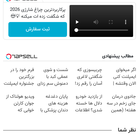
پرکاربردترین چراغ شارژی 2026
که شگفت زده ات میکنه 💡😍
ثبت سفارش
مطالب پیشنهادی
اگر میخوای
چربیسوزی که
شست و شوی
فرم خود را در
ایمپلنت کنی
شگفتی لاغری
عمقی کبد با
بزرگترین
الان وقتشه |
آسان را رقم زد!
دمنوش سم زدای
جشنواره ایمپلنت
فقط با ۲۵
گیاهی
تهران پر کنید ! |
جادوی درمان
از بازدید خودرو
پایان دغدغه
ویدیو هولناک از
میلیون تومان!!!
فقط ۲۵ میلیون
جای زخم در سه
دلال ها خسته
هزینه های
جوان کارتن
هفته! (همین
شدی؟ اطلاعات
دندان پزشکی با
خوابی که
حالا رایگان
ماشینت رو اینجا
پک سفید کننده
میلیاردر شد.
صحبت کنید)
ثبت کن
خانگی
آموزش رایگان
نظر شما