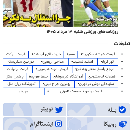
روزنامه‌های ورزشی شنبه ۱۷ مرداد ۱۴۰۵
تبلیغات
قیمت شیشه سکوریت
سفیر
خرید طلای آب شده
قیمت موکت
تور کربلا
استند تسلیت
مداحی اربعین
دوربین مداربسته
مرجع پاسخ معتبر پزشکان
فروش مواد شیمیایی
قیمت ایمپلنت
قطعات لباسشویی
آموزشگاه تیزهوشان
بلیط هواپیما
پرشین هتل
نمایندگی بوش در تهران
بهترین جراح بینی
آموزشگاه زبان ملل
قیمت و خرید سمعک نامرئی
مهرینو