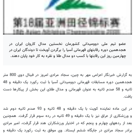
عضو تیم ملی دوومیدانی کشورمان نخستین مدال کاروان ایران در
هجدهمین دوره رقابتهای قهرمانی آسیا را برگردن آویخت تا دوندگان ایران در
چهارمین روز این رقابتها با کسب دو مدال طلا و نقره به کار خود پایان دهند.
به گزارش خبرنگار اعزامی مهر به چین، سجاد مرادی امروز در فینال دوی 800 متر
هجدهمین دوره مسابقات قهرمانی دوومیدانی آسیا با ثبت رکورد یک دقیقه و 48
ثانیه و 58 صدم ثانیه به عنوان قهرمانی و مدال طلای این بخش از پیکارها دست
یافت.
در این ماده نماینده کویت با یک دقیقه و 48 ثانیه و 93 صدم ثانیه دوم شد
و ورزشکاری از عراق نیز با یک دقیقه و 49 ثانیه در رده سوم قرار گرفت. همچنین
بعد از رده‎های چهارم و پنجم که در اختیار ورزشکاران هند قرار گرفت، امیر مرادی
برادر سجاد مرادی در جایگاه ششم ایستاد. وی موفق به ثبت رکورد یک دقیقه و