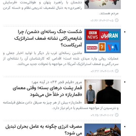
دشمنان با راهبرد پنهان و طولانی‌مدت «فرسایش
راهبردی» به دنبال تضعیف تدریجی نظام و خسته کردن
مردم هستند.
۱۴۰۴-۱۲-۰۵ ۰۶:۴۶
شکست جنگ رسانه‌ای دشمن/ چرا
شایعه‌پراکنی نشانه ضعف استراتژیک
آمریکاست؟
ماشین رسانه‌ای غرب بار دیگر با تولید اخبار جعلی و
عملیات روانی وارد میدان شده است؛ اقدامی که کارشناسان آن را نشانه‌ای از
سردرگمی و ضعف استراتژیک آمریکا در مواجهه با تحولات جدید می‌دانند.
۱۴۰۴-۱۱-۱۹ ۰۶:۳۲
مرور «فیلم فجر ۴۴» در آینه مهر؛
قمار پشت درهای بسته؛ وقتی معمای
«قمارباز» در خلأ حل می‌شود
«قمارباز» بیش از هر چیز به صیقل دادن منطق فیلمنامه
و نترسیدن از مواجهه مستقیم با درام نیاز دارد.
۱۴۰۴-۱۱-۱۷ ۰۹:۲۵
مصرف انرژی چگونه به عامل بحران تبدیل
می شود؟