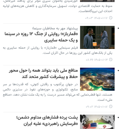
خورشیدی به‌عنوان سپری مؤثر برای پدافند غیرعامل،
منوط به حمایت اقتصادی دولت، تسهیل سرمایه‌گذاری و کاهش هزینه‌های اولیه
احداث این نیروگاه‌هاست.
۱۴۰۵-۰۱-۱۷ ۰۹:۰۳
پیشنهاد مهر به مخاطبان سینما؛
«قمارباز»؛ روایتی از جنگ ۱۲ روزه در سینما
و یک حمله سایبری
فیلم سینمایی «قمارباز» با روایتی از حمله سایبری به
یکی از بانک‌های کشور این روزها در حال اکران است.
۱۴۰۵-۰۱-۱۴ ۰۸:۴۶
منافع ملی باید بتواند همه را حول محور
حفظ و پیشرفت کشور متحد کند
در جهانِ پرآشوب و رقابتی کنونی، که قدرت‌ها بر سر
منابع، تکنولوژی و حوزه‌های نفوذ در ستیزی دائمی
هستند، تنها قطب‌نمایی که می‌تواند مسیر درست را به یک ملت نشان دهد، «منافع
ملی» است.
۱۴۰۵-۰۱-۰۷ ۰۹:۰۲
پشت پرده فشارهای مداوم دشمن؛
«فرسایش راهبردی» علیه ایران