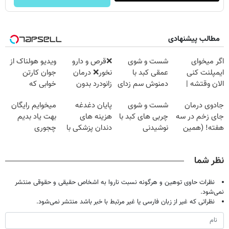
مطالب پیشنهادی
اگر میخوای
شست و شوی
❌قرص‌ و دارو
ویدیو هولناک از
ایمپلنت کنی
عمقی کبد با
نخور❌ درمان
جوان کارتن
الان وقتشه |
دمنوش سم زدای
زانودرد بدون
خوابی که
فقط با ۲۵
گیاهی
قرص
میلیاردر شد.
جادوی درمان
شست و شوی
پایان دغدغه
میخوایم رایگان
میلیون تومان!!!
آموزش رایگان
جای زخم در سه
چربی های کبد با
هزینه های
بهت یاد بدیم
هفته! (همین
نوشیدنی
دندان پزشکی با
چجوری
حالا رایگان
گیاهی(55%تخفیف)
پک سفید کننده
پولدارشی! باور
صحبت کنید)
خانگی
نداری امتحانش
نظر شما
مجانیه
نظرات حاوی توهین و هرگونه نسبت ناروا به اشخاص حقیقی و حقوقی منتشر
نمی‌شود.
نظراتی که غیر از زبان فارسی یا غیر مرتبط با خبر باشد منتشر نمی‌شود.