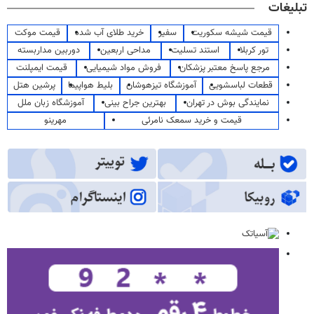
تبلیغات
قیمت شیشه سکوریت
سفیر
خرید طلای آب شده
قیمت موکت
تور کربلا
استند تسلیت
مداحی اربعین
دوربین مداربسته
مرجع پاسخ معتبر پزشکان
فروش مواد شیمیایی
قیمت ایمپلنت
قطعات لباسشویی
آموزشگاه تیزهوشان
بلیط هواپیما
پرشین هتل
نمایندگی بوش در تهران
بهترین جراح بینی
آموزشگاه زبان ملل
قیمت و خرید سمعک نامرئی
مهرینو