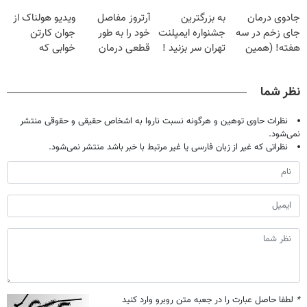
دردش رو داری
پک سفید کننده
فقط با ۲۵
جلو پاته!
جادوی درمان
به بزرگترین
آرتروز مفاصل
ویدیو هولناک از
تحمل میکنی؟❗
خانگی
میلیون تومان!!!
جای زخم در سه
جشنواره ایمپلنت
خود را به طور
جوان کارتن
هفته! (همین
تهران سر بزنید !
قطعی درمان
خوابی که
حالا رایگان
| فقط ۲۵
کنید!
میلیاردر شد.
صحبت کنید)
میلیون !
◗پرسش‌نامه◖
آموزش رایگان
نظر شما
نظرات حاوی توهین و هرگونه نسبت ناروا به اشخاص حقیقی و حقوقی منتشر
نمی‌شود.
نظراتی که غیر از زبان فارسی یا غیر مرتبط با خبر باشد منتشر نمی‌شود.
*
لطفا حاصل عبارت را در جعبه متن روبرو وارد کنید