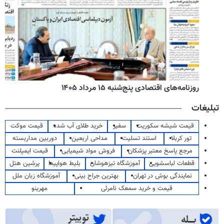
روزنامه‌های اقتصادی پنج‌شنبه ۱۵ مرداد ۱۴۰۵
تبلیغات
قیمت شیشه سکوریت
سفیر
خرید طلای آب شده
قیمت موکت
تور کربلا
استند تسلیت
مداحی اربعین
دوربین مداربسته
مرجع پاسخ معتبر پزشکان
فروش مواد شیمیایی
قیمت ایمپلنت
قطعات لباسشویی
آموزشگاه تیزهوشان
بلیط هواپیما
پرشین هتل
نمایندگی بوش در تهران
بهترین جراح بینی
آموزشگاه زبان ملل
قیمت و خرید سمعک نامرئی
مهرینو