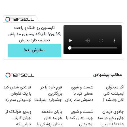
تابستون رو خنک و راحت
بگذرون! تا پنکه رومیزی مه پاش
تخفیف داره بخرش
سفارش بده!
مطالب پیشنهادی
اگر میخوای
شست و شوی
فرم خود را در
فولادی شدن کبد
ایمپلنت کنی
عمقی کبد با
بزرگترین
با یک فنجان
الان وقتشه |
دمنوش سم زدای
جشنواره ایمپلنت
نوشیدنی سم زدا
فقط با ۲۵
گیاهی
تهران پر کنید ! |
جادوی درمان
شست و شوی
پایان دغدغه
ویدیو هولناک از
میلیون تومان!!!
فقط ۲۵ میلیون
جای زخم در سه
چربی های کبد با
هزینه های
جوان کارتن
هفته! (همین
نوشیدنی
دندان پزشکی با
خوابی که