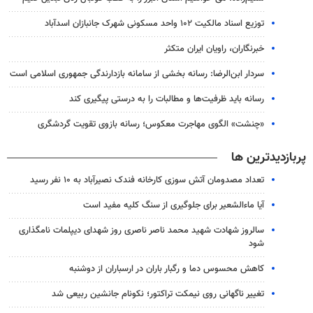
توزیع اسناد مالکیت ۱۰۲ واحد مسکونی شهرک جانبازان اسدآباد
خبرنگاران، راویان ایران متکثر
سردار ابن‌الرضا: رسانه بخشی از سامانه بازدارندگی جمهوری اسلامی است
رسانه باید ظرفیت‌ها و مطالبات را به درستی پیگیری کند
«چنشت» الگوی مهاجرت معکوس؛ رسانه بازوی تقویت گردشگری
پربازدیدترین ها
تعداد مصدومان آتش سوزی کارخانه فندک نصیرآباد به ۱۰ نفر رسید
آیا ماءالشعیر برای جلوگیری از سنگ کلیه مفید است
سالروز شهادت شهید محمد ناصر ناصری روز شهدای دیپلمات نامگذاری
شود
کاهش محسوس دما و رگبار باران در ارسباران از دوشنبه
تغییر ناگهانی روی نیمکت تراکتور؛ نکونام جانشین ربیعی شد