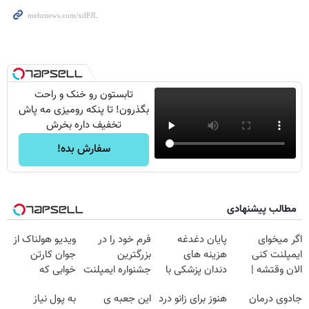
تابستون رو خنک و راحت
بگذرون! تا پنکه رومیزی مه پاش
تخفیف داره بخرش
سفارش بده!
مطالب پیشنهادی
اگر میخوای
پایان دغدغه
فرم خود را در
ویدیو هولناک از
ایمپلنت کنی
هزینه های
بزرگترین
جوان کارتن
الان وقتشه |
دندان پزشکی با
جشنواره ایمپلنت
خوابی که
فقط با ۲۵
پک سفید کننده
تهران پر کنید ! |
میلیاردر شد.
جادوی درمان
هنوز برای زانو درد
این جعبه ی
به پول نیاز
میلیون تومان!!!
خانگی
فقط ۲۵ میلیون
آموزش رایگان