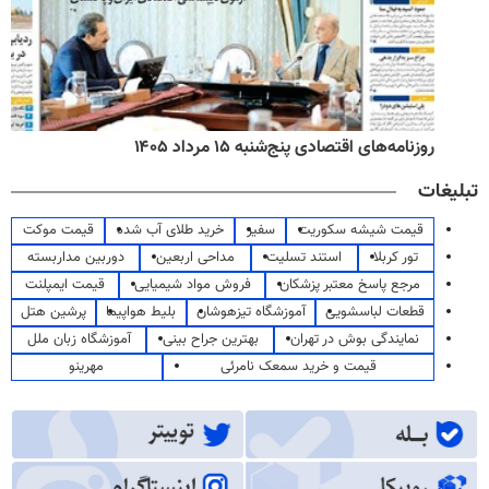
روزنامه‌های اقتصادی پنج‌شنبه ۱۵ مرداد ۱۴۰۵
تبلیغات
قیمت شیشه سکوریت
سفیر
خرید طلای آب شده
قیمت موکت
تور کربلا
استند تسلیت
مداحی اربعین
دوربین مداربسته
مرجع پاسخ معتبر پزشکان
فروش مواد شیمیایی
قیمت ایمپلنت
قطعات لباسشویی
آموزشگاه تیزهوشان
بلیط هواپیما
پرشین هتل
نمایندگی بوش در تهران
بهترین جراح بینی
آموزشگاه زبان ملل
قیمت و خرید سمعک نامرئی
مهرینو