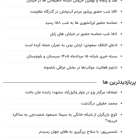
صد و پنجاه و نهمین خروش شبانه لاهیجانی ها در خیابان
۱۵۹ شب حضور پرشور مردم آب‌پخش در گذرگاه مقاومت
حماسه حضور ایرانشهری ها به شب ۱۵۸ رسید
۱۵۸ شب حماسه حضور در خیابان های زابل
ادعای ائتلاف سعودی: ارتش یمن به نجران حمله کرده است
بسته خبری شبانه ۱۵ مردادماه ۱۴۰۵ سیستان و بلوچستان
تداوم فعالیت موکب‌ها در بخش عراقی شلمچه
پربازدیدترین ها
تصادف مرگبار پژو در بلوار وکیل‌آباد مشهد؛ راننده جان باخت
محمد حقیقی درگذشت
کوچ بازیگران از شبکه خانگی به سیما؛ مسعود شصت‌چی به مذاکره
می‌رود؟
شمسی‌پور: با سلاح زیرگیری به طلای جهان رسیدم