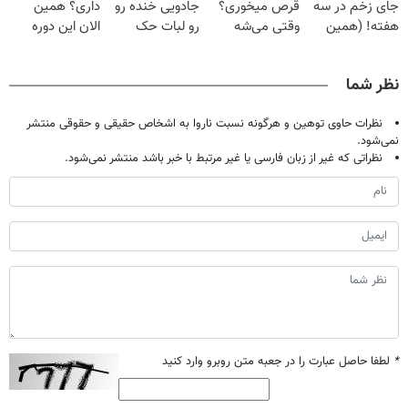
جای زخم در سه
قرص میخوری؟
جادویی خنده رو
داری؟ همین
هفته! (همین
وقتی می‌شه
رو لبات حک
الان این دوره
حالا رایگان
بدون عمل
میکنه
رایگان رو شرکت
صحبت کنید)
درمانش کرد؟؟؟؟
خرید40%تخفیف
کن تا دیر نشده!
نظر شما
نظرات حاوی توهین و هرگونه نسبت ناروا به اشخاص حقیقی و حقوقی منتشر
نمی‌شود.
نظراتی که غیر از زبان فارسی یا غیر مرتبط با خبر باشد منتشر نمی‌شود.
*
لطفا حاصل عبارت را در جعبه متن روبرو وارد کنید