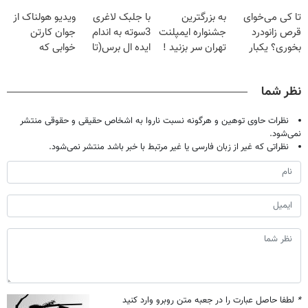
فقط با ۲۵
گیاهی
پک سفید کننده
حالا رایگان
تا کی می‌خوای
به بزرگترین
با جلبک لاغری
ویدیو هولناک از
میلیون تومان!!!
خانگی
صحبت کنید)
قرص زانودرد
جشنواره ایمپلنت
3سوته به اندام
جوان کارتن
بخوری؟ یکبار
تهران سر بزنید !
ایده ال برس(تا
خوابی که
اصولی درمانش
| فقط ۲۵
امشب تخفیف
میلیاردر شد.
کن
میلیون !
ویژه)
آموزش رایگان
نظر شما
نظرات حاوی توهین و هرگونه نسبت ناروا به اشخاص حقیقی و حقوقی منتشر
نمی‌شود.
نظراتی که غیر از زبان فارسی یا غیر مرتبط با خبر باشد منتشر نمی‌شود.
*
لطفا حاصل عبارت را در جعبه متن روبرو وارد کنید