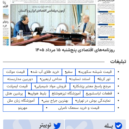
روزنامه‌های اقتصادی پنج‌شنبه ۱۵ مرداد ۱۴۰۵
تبلیغات
قیمت شیشه سکوریت
سفیر
خرید طلای آب شده
قیمت موکت
تور کربلا
استند تسلیت
مداحی اربعین
دوربین مداربسته
مرجع پاسخ معتبر پزشکان
فروش مواد شیمیایی
قیمت ایمپلنت
قطعات لباسشویی
آموزشگاه تیزهوشان
بلیط هواپیما
پرشین هتل
نمایندگی بوش در تهران
بهترین جراح بینی
آموزشگاه زبان ملل
قیمت و خرید سمعک نامرئی
مهرینو