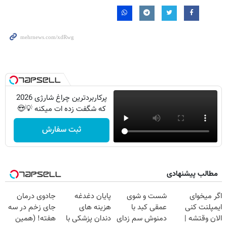
پرکاربردترین چراغ شارژی 2026
که شگفت زده ات میکنه 💡😍
ثبت سفارش
مطالب پیشنهادی
اگر میخوای
شست و شوی
پایان دغدغه
جادوی درمان
ایمپلنت کنی
عمقی کبد با
هزینه های
جای زخم در سه
الان وقتشه |
دمنوش سم زدای
دندان پزشکی با
هفته! (همین