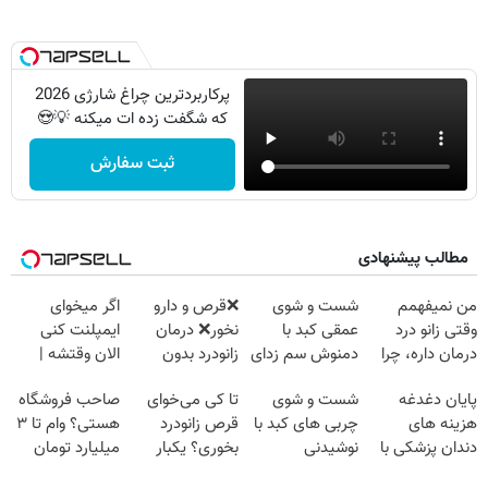
پرکاربردترین چراغ شارژی 2026
که شگفت زده ات میکنه 💡😍
ثبت سفارش
مطالب پیشنهادی
من نمیفهمم
شست و شوی
❌قرص‌ و دارو
اگر میخوای
وقتی زانو درد
عمقی کبد با
نخور❌ درمان
ایمپلنت کنی
درمان داره، چرا
دمنوش سم زدای
زانودرد بدون
الان وقتشه |
دردش رو داری
گیاهی
قرص
فقط با ۲۵
پایان دغدغه
شست و شوی
تا کی می‌خوای
صاحب فروشگاه
تحمل میکنی؟❗
میلیون تومان!!!
هزینه های
چربی های کبد با
قرص زانودرد
هستی؟ وام تا ۳
دندان پزشکی با
نوشیدنی
بخوری؟ یکبار
میلیارد تومان
پک سفید کننده
گیاهی(55%تخفیف)
اصولی درمانش
بگیر