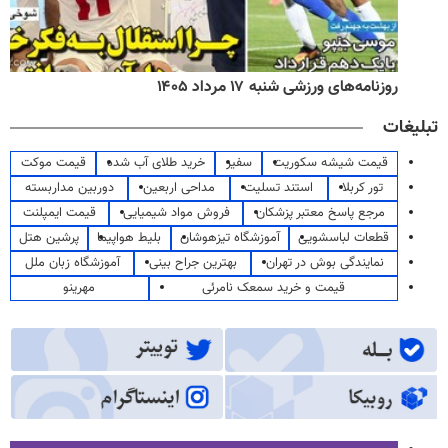
روزنامه‌های ورزشی شنبه ۱۷ مرداد ۱۴۰۵
تبلیغات
قیمت شیشه سکوریت
سفیر
خرید طلای آب شده
قیمت موکت
تور کربلا
استند تسلیت
مداحی اربعین
دوربین مداربسته
مرجع پاسخ معتبر پزشکان
فروش مواد شیمیایی
قیمت ایمپلنت
قطعات لباسشویی
آموزشگاه تیزهوشان
بلیط هواپیما
پرشین هتل
نمایندگی بوش در تهران
بهترین جراح بینی
آموزشگاه زبان ملل
قیمت و خرید سمعک نامرئی
مهرینو