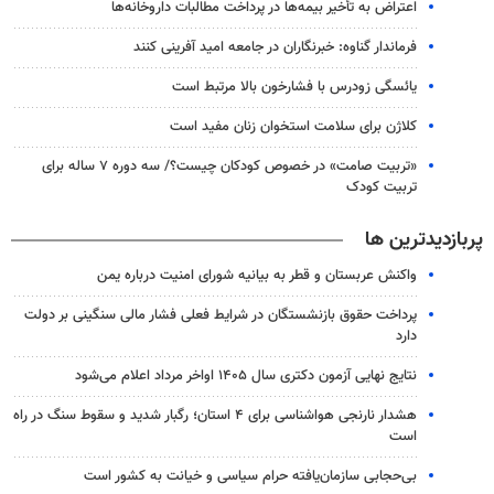
اعتراض به تأخیر بیمه‌ها در پرداخت مطالبات داروخانه‌ها
فرماندار گناوه: خبرنگاران در جامعه امید آفرینی کنند
یائسگی زودرس با فشارخون بالا مرتبط است
کلاژن برای سلامت استخوان زنان مفید است
«تربیت صامت» در خصوص کودکان چیست؟/ سه دوره ۷ ساله برای
تربیت کودک
پربازدیدترین ها
واکنش عربستان و قطر به بیانیه شورای امنیت درباره یمن
پرداخت حقوق بازنشستگان در شرایط فعلی فشار مالی سنگینی بر دولت
دارد
نتایج نهایی آزمون دکتری سال ۱۴۰۵ اواخر مرداد اعلام می‌شود
هشدار نارنجی هواشناسی برای ۴ استان؛ رگبار شدید و سقوط سنگ در راه
است
بی‌حجابی سازمان‌یافته حرام سیاسی و خیانت به کشور است