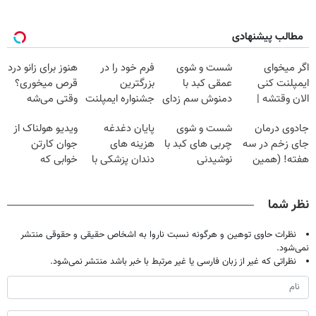
مطالب پیشنهادی
اگر میخوای
شست و شوی
فرم خود را در
هنوز برای زانو درد
ایمپلنت کنی
عمقی کبد با
بزرگترین
قرص میخوری؟
الان وقتشه |
دمنوش سم زدای
جشنواره ایمپلنت
وقتی می‌شه
فقط با ۲۵
گیاهی
تهران پر کنید ! |
بدون عمل
جادوی درمان
شست و شوی
پایان دغدغه
ویدیو هولناک از
میلیون تومان!!!
فقط ۲۵ میلیون
درمانش کرد؟؟؟؟
جای زخم در سه
چربی های کبد با
هزینه های
جوان کارتن
هفته! (همین
نوشیدنی
دندان پزشکی با
خوابی که
حالا رایگان
گیاهی(55%تخفیف)
پک سفید کننده
میلیاردر شد.
صحبت کنید)
خانگی
آموزش رایگان
نظر شما
نظرات حاوی توهین و هرگونه نسبت ناروا به اشخاص حقیقی و حقوقی منتشر
نمی‌شود.
نظراتی که غیر از زبان فارسی یا غیر مرتبط با خبر باشد منتشر نمی‌شود.