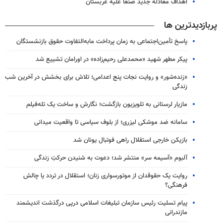
اهداف معادله جدید صنعا علیه عربستان
پربازدیدترین ها
پاسخ تأمین‌اجتماعی به زمان پرداخت مابه‌التفاوت حقوق بازنشستگان
پیکر مطهر شهید «محمدعلی رحیم‌زاده» در اورامان تشییع شد
«زنده‌شور» و روایت نجات پنج اعدامی؛ تلاش برای بخشش در آخرین شب
زندگی
مازیار لرستانی به تلویزیون بازگشت؛ نگارش و ساخت یک تله‌فیلم
سامانه ضد موشکی لیزری؛ از بلوف سیاسی تا واقعیت میدانی
بازیکن خارجی استقلال راهی فوتبال یونان شد
آلبوم «آسیمه سر» منتشر شد؛ دعوت به شنیدن حرکتِ زندگی
روایت یک حقوقدان از موتورسواری زنان؛ استقلال در تردد یا چالش
فرهنگی؟
پیام تسلیت رئیس سازمان تبلیغات اسلامی درپی درگذشت اندیشمند
مازندرانی