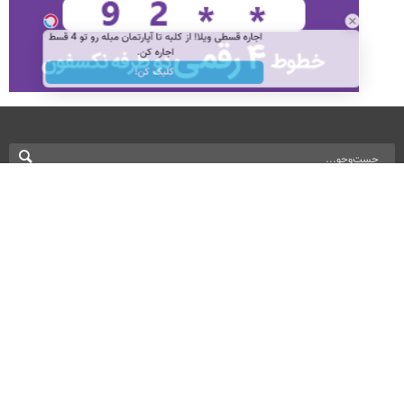
اجاره‌ قسطی ویلا! از کلبه تا آپارتمان مبله رو تو 4 قسط
اجاره کن.
کلیک کن!
نسخه دسکتاپ