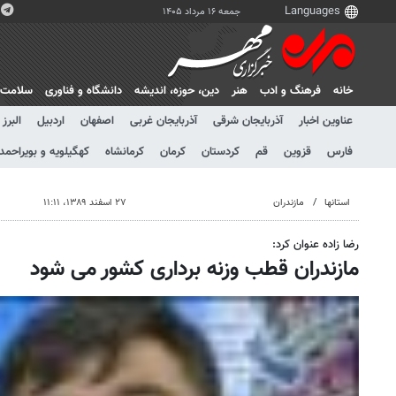
جمعه ۱۶ مرداد ۱۴۰۵
خانه
فرهنگ و ادب
هنر
دين، حوزه، انديشه
دانشگاه و فناوری
سلامت
عناوین اخبار
آذربایجان شرقی
آذربایجان غربی
اصفهان
اردبیل
البرز
فارس
قزوین
قم
کردستان
کرمان
کرمانشاه
کهگیلویه و بویراحمد
استانها
مازندران
۲۷ اسفند ۱۳۸۹، ۱۱:۱۱
رضا زاده عنوان کرد:
مازندران قطب وزنه برداری کشور می شود