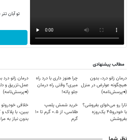
تو آبان تت
مطالب پیشنهادی
درمان زانو درد، بدون
چرا هنوز داری با درد راه
درمان زانو درد ب
هیچگونه عوارض در منزل
میری؟ وقتی راه درمان
عمل،تزریق و دار
(◂پرسش‌نامه)
جلو پاته!
(◂پرسش‌نامه)
تارا رو می‌خوای بفروشی؟
خرید شمش پلمپ
خلافی خودروتو ا
با خودرو۴۵ یک‌روزه
طلاسی، از ۰.۵ گرم تا ۱۰
ببین، با پلاک و 
بفروشش
گرم
بدون نیاز به مرا
حضوری
نظر شما