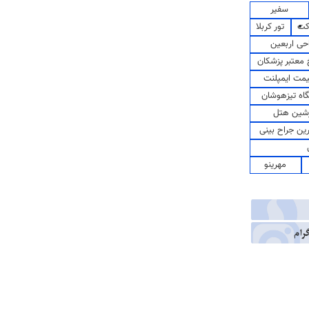
سفیر
کت
تور کربلا
حی اربعین
معتبر پزشکان
مت ایمپلنت
اه تیزهوشان
شین هتل
رین جراح بینی
مهرینو