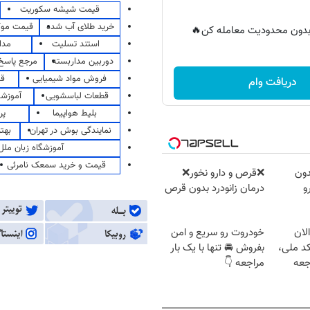
قیمت شیشه سکوریت
خرید طلای آب شده
قیمت مو
ر بدون محدودیت معامله کن🔥
استند تسلیت
مدا
دوربین مداربسته
مرجع پاسخ 
فروش مواد شیمیایی
قی
دریافت وام
قطعات لباسشویی
آموزشگ
بلیط هواپیما
پر
نمایندگی بوش در تهران
بهت
آموزشگاه زبان ملل
قیمت و خرید سمعک نامرئی
دون
❌قرص‌ و دارو نخور❌
و
درمان زانودرد بدون قرص
لان
خودروت رو سریع و امن
کد ملی،
بفروش 🚘 تنها با یک بار
جعه
مراجعه 👇