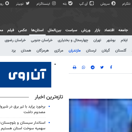
تلگرام
سروش
آی گپ
بله
اینستاگرام
توییتر
روبی
جامعه
اقتصاد
بازار
ورزش
سیاست
بین‌الملل
استان‌ها
عکس
فیلم
مج
ایلام
بوشهر
تهران
چهارمحال و بختیاری
خراسان جنوبی
خراسان رضوی
گلستان
گیلان
لرستان
مازندران
مرکزی
هرمزگان
همدان
یزد
تازه‌ترین اخبار
مصدوم داشت
استاندار سیستان و بلوچستان: 
سهمیه سوخت استان هستیم