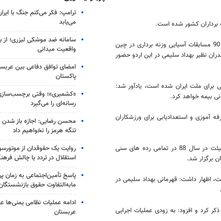
ترامپ: فکر می‌کنم جنگ با ایران
می‌یابد
ه برداران کشور شده است.
سامانه ضد موشکی لیزری؛ از ب
رئیس فدراسیون وزنه برداری جمهوری اسلامی ایران با اشاره به اینکه فروردین 90 مسابقات آسیایی وزنه برداری در چین
واقعیت میدانی
زندران نظیر بهداد سلیمی در این اردو حضور
امضای توافق دفاعی بین عربستا
پاکستان
نی برای ملت ایران شده است، یادآور شد:
«کشمیری»؛ وقتی برچسب‌سازی
نی بیمه خواهد کرد.
رسانه‌ای را می‌گیرد
رفه آموزی و استعدادیابی برای ورزشکاران
محسن رضایی: اجازه باز شدن 
تنگه هرمز را نخواهیم داد
روایت یک حقوقدان از موتورسوا
عباس رحیمی، رئیس هیئت وزنه برداری مازندران نیز با اشاره به اینکه این هیئت در سال 88 در تمامی رده های سنی
استقلال در تردد یا چالش فرهن
ن برگزار شد.
پاسخ تأمین‌اجتماعی به زمان پ
ست، اظهار داشت: قهرمانی بهداد سلیمی در
مابه‌التفاوت حقوق بازنشستگان
ادامه عملیات نظامی یمنی‌ها عل
د ورزشکاران سازمان یافته رشته وزنه برداری در استان را 301 نفر ذکر کرد و افزود: به زودی عملیات اجرایی
عربستان