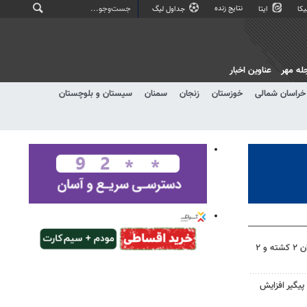
نتایج زنده
کا
ایتا
جداول لیگ
له مهر
عناوین اخبار
خراسان شمالی
خوزستان
زنجان
سمنان
سیستان و بلوچستان
برخورد پراید با تیر برق در شیروان ۲ کشته و ۲
پیگیر افزایش