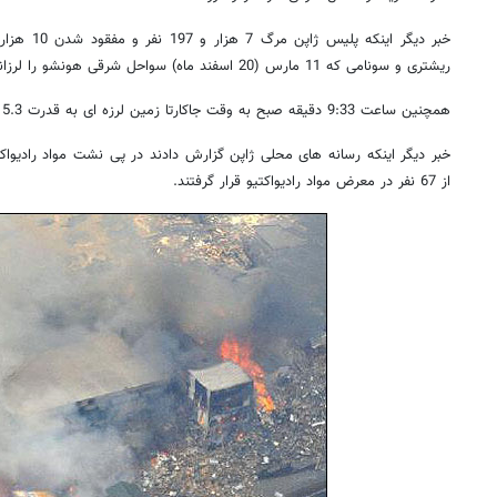
ریشتری و سونامی که 11 مارس (20 اسفند ماه) سواحل شرقی هونشو را لرزاند، تایید کرد.
همچنین ساعت 9:33 دقیقه صبح به وقت جاکارتا زمین لرزه ای به قدرت 5.3 ریشتر بخشهای غربی اندونزی را لرزاند.
خبر دیگر اینکه رسانه های محلی ژاپن گزارش دادند در پی نشت مواد رادیواک
از 67 نفر در معرض مواد رادیواکتیو قرار گرفتند.