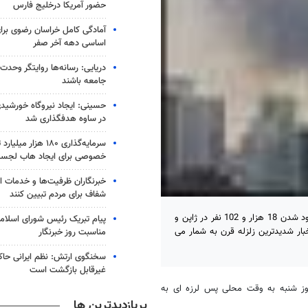
حضور آمریکا درخلیج فارس
آمادگی کامل خراسان رضوی برای
اساسی دهه آخر صفر
دریایی: رسانه‌ها روایتگر وحدت
جامعه باشند
در ساوه هدفگذاری شد
سرمایه‌گذاری ۱۸۰ هزار
خصوصی برای ایجاد هاب لجس
خبرنگاران ظرفیت‌ها و خدمات ان
شفاف برای مردم تبیین کنند
وقوع پس لرزه ای به قدرت 6 ریشتر در ساحل شرقی هونشو، کشته و مفقود شدن 18 هزار و 102 نفر در ژاپن و
پیام تبریک رئیس شورای اسلامی
 جمله آخرین اخبار شدیدترین زلزله قرن به شمار می
مناسبت روز خبرنگار
سخنگوی ارتش: نظم ایرانی حاکم
غیرقابل بازگشت است
ر، خبرگزاری کیودو گزارش داد ساعت 9:22 صبح امروز شنبه به وقت محلی پس لرزه ای به
پربازدیدترین ها