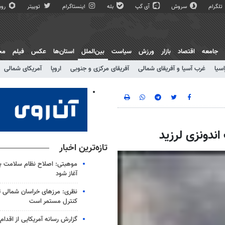
تلگرام
سروش
آی گپ
بله
اینستاگرام
توییتر
روبی
جامعه
اقتصاد
بازار
ورزش
سیاست
بین‌الملل
استان‌ها
عکس
فیلم
مج
اسیا
غرب آسیا و آفریقای شمالی
آفریقای مرکزی و جنوبی
اروپا
آمریکای شمالی
تازه‌ترین اخبار
موهبتی: اصلاح نظام سلامت باید
آغاز شود
نظری: مرزهای خراسان شمالی 
کنترل مستمر است
گزارش رسانه آمریکایی از اقدام ا