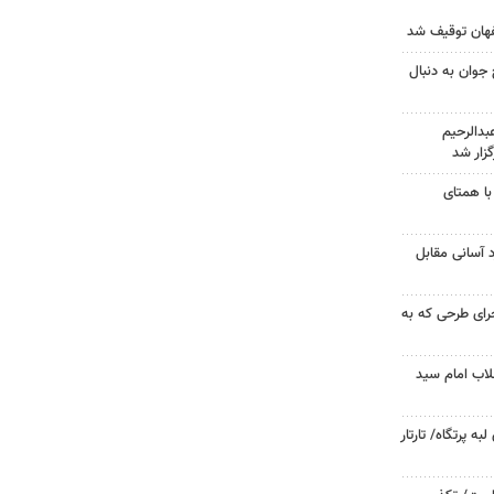
جوان به دنبال
دالرحیم
زار شد
با همتای
د آسانی مقابل
جرای طرحی که به
لاب امام سید
 پرتگاه/ تارتار