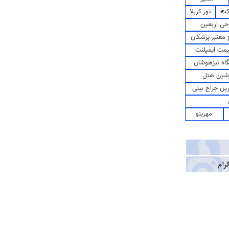
کت
تور کربلا
حی اربعین
معتبر پزشکان
مت ایمپلنت
اه تیزهوشان
شین هتل
رین جراح بینی
مهرینو