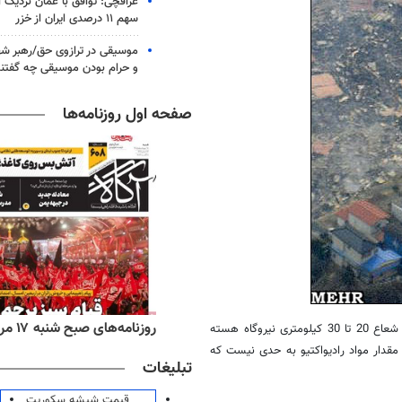
عراقچی: توافق با عمان نزدیک
سهم ۱۱ درصدی ایران از خزر
موسیقی در ترازوی حق/رهبر شهی
و حرام بودن موسیقی چه گفتن
صفحه اول روزنامه‌ها
‌های ورزشی شنبه ۱۷ مرداد ۱۴۰۵
روزنامه‌های صبح شنبه ۱۷ مرداد ۱۴۰۵
سازمان امنیت هسته ای و صنعتی ژاپن امروز شنبه گزارش داد افرادی که در شعاع 20 تا 30 کیلومتری نیروگاه هسته
 مقدار مواد رادیواکتیو به حدی نیست که
تبلیغات
قیمت شیشه سکوریت