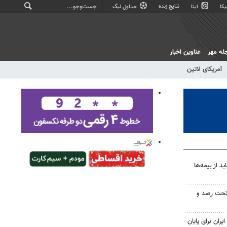
نتایج زنده
کا
ایتا
جداول لیگ
له مهر
عناوین اخبار
آمریکای لاتین
 از بیمه‌ها
تحت رصد و
یران برای پایان