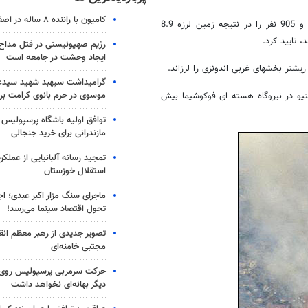
کامیون با راننده ۸ ساله در اصفهان توقیف شد
خبر دیگر اینکه پلیس ژاپن مرگ 7 هزار و 197 نفر و مفقود شدن 10 هزار و 905 نفر را در نتیجه زمین لرزه 8.9
رژیم صهیونیستی در قتل مداح 
ایجاد وحشت در جامعه است
گرامیداشت سپهبد شهید سیدعب
موسوی در حرم بانوی کرامت برگ
تیو در نیروگاه هسته ای فوکوشیما بیش
توافق اولیه باشگاه پرسپولیس 
مازندرانی برای خرید جنجالی
تمجید رسانه آلبانیایی از عملکر
استقلال خوزستان
ماجرای سنگ مزار اکبر عبدی؛ ا
تحول اقتصاد سینما می‌رسد!
تصویر جدیدی از رهبر معظم انق
مجتبی خامنه‌ای
حرکت سرمربی پرسپولیس روی لبه
دیگر بهانه‌ای نخواهد داشت