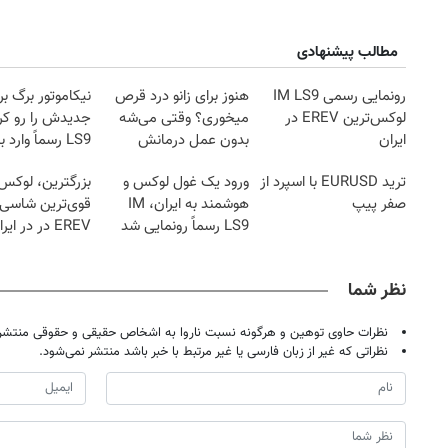
مطالب پیشنهادی
رونمایی رسمی IM LS9
هنوز برای زانو درد قرص
نیکاموتور برگ بر
لوکس‌ترین EREV در
میخوری؟ وقتی می‌شه
ایران
بدون عمل درمانش
LS9 رسماً وارد ب
کرد؟؟؟؟
شد
ترید EURUSD با اسپرد از
ورود یک غول لوکس و
بزرگترین، لوکس‌
صفر پیپ
هوشمند به ایران، IM
قوی‌ترین شاسی 
LS9 رسماً رونمایی شد
EREV در در ایر
رونمایی شد
نظر شما
نظرات حاوی توهین و هرگونه نسبت ناروا به اشخاص حقیقی و حقوقی منتشر 
نظراتی که غیر از زبان فارسی یا غیر مرتبط با خبر باشد منتشر نمی‌شود.