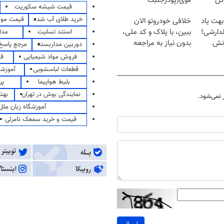
کن
قوی(پودرجلبک
قیمت شیشه سکوریت
سبز45%تخفیف)
خرید طلای آب شده
قیمت مو
بهت یاد
خلافی خودروتو الان
دارشی!
ببین، با پلاک و کد ملی،
استند تسلیت
مدا
انش
بدون نیاز به مراجعه
دوربین مداربسته
مرجع پاسخ 
حضوری
فروش مواد شیمیایی
قی
قطعات لباسشویی
آموزشگ
بلیط هواپیما
پر
نمایندگی بوش در تهران
بهت
نمی‌شود.
آموزشگاه زبان ملل
قیمت و خرید سمعک نامرئی