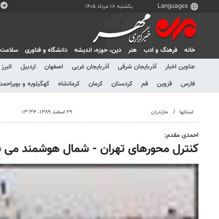
یکشنبه ۱۸ مرداد ۱۴۰۵
خانه
فرهنگ و ادب
هنر
دين، حوزه، انديشه
دانشگاه و فناوری
سلامت
عناوین اخبار
آذربایجان شرقی
آذربایجان غربی
اصفهان
اردبیل
البرز
فارس
قزوین
قم
کردستان
کرمان
کرمانشاه
کهگیلویه و بویراحمد
استانها
مازندران
۲۹ اسفند ۱۳۸۹، ۱۳:۳۴
احمدی مقدم:
کنترل محورهای تهران - شمال هوشمند می 