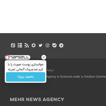
جوانسازی پوست صورت را با
کرم ضدچروک آلمانی تجربه
درباره ما
تماس با ما
بازرگانی
کنید!
تخفیف ویژه!
All Content by Mehr News Agency is licensed under a Creative Commons
License.