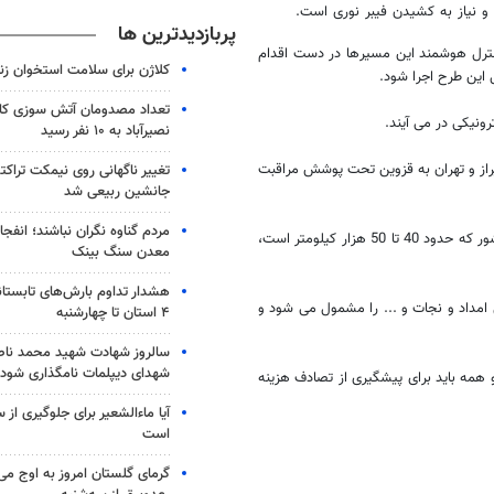
و نیاز به کشیدن فیبر نوری است.
پربازدیدترین ها
نترل هوشمند این مسیرها در دست اقدام
کلاژن برای سلامت استخوان زن
تعداد مصدومان آتش سوزی کار
نیکی در می آیند.
نصیرآباد به ۱۰ نفر رسید
راز و تهران به قزوین تحت پوشش مراقبت
تغییر ناگهانی روی نیمکت تراکتو
جانشین ربیعی شد
مردم گناوه نگران نباشند؛ انفجا
فرمانده یروی انتظامی اظهار داشت: تا پایان برنامه، باید تمام جاده های اصلی کشور که حدود 40 تا 50 هزار کیلومتر است،
معدن سنگ بینک
هشدار تداوم بارش‌های تابستان
امداد و نجات و ... را مشمول می شود و
۴ استان تا چهارشنبه
سالروز شهادت شهید محمد ناص
شهدای دیپلمات نامگذاری شود
و همه باید برای پیشگیری از تصادف هزینه
آیا ماءالشعیر برای جلوگیری از
است
گرمای گلستان امروز به اوج می‌ر