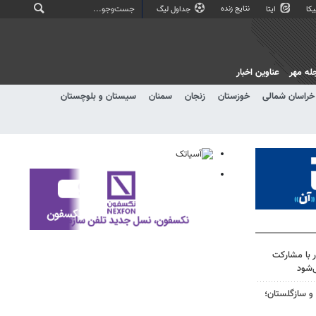
نتایج زنده
کا
ایتا
جداول لیگ
له مهر
عناوین اخبار
خراسان شمالی
خوزستان
زنجان
سمنان
سیستان و بلوچستان
 با مشارکت
‌شود
و سازگلستان؛