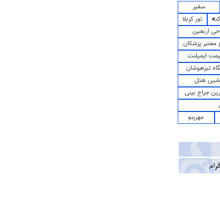
سفیر
کت
تور کربلا
حی اربعین
معتبر پزشکان
مت ایمپلنت
اه تیزهوشان
شین هتل
رین جراح بینی
مهرینو