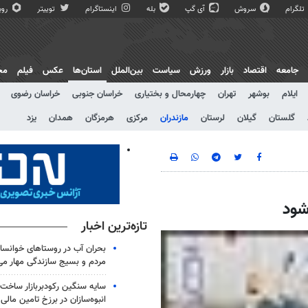
تلگرام
سروش
آی گپ
بله
اینستاگرام
توییتر
روبی
جامعه
اقتصاد
بازار
ورزش
سیاست
بین‌الملل
استان‌ها
عکس
فیلم
مج
ایلام
بوشهر
تهران
چهارمحال و بختیاری
خراسان جنوبی
خراسان رضوی
گلستان
گیلان
لرستان
مازندران
مرکزی
هرمزگان
همدان
یزد
شود
تازه‌ترین اخبار
بحران آب در روستاهای خوانسار
مردم و بسیج سازندگی مهار می
سایه سنگین رکودبربازار ساخت 
انبوه‌سازان در برزخ تامین مالی