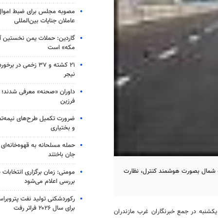
مصوبه مجلس برای ضبط اموال 
عاملان جنایات بین‌المللی
گاردین: حملات یمن نخستین آز
مکه» است
۲۱ کشته و ۳۷ زخمی در
نیجر
داوران «صحنه» معرفی شدند؛ اجر
فرزین
ضرورت تکمیل طرح‌های نیمه‌تم
و بختیاری
جان باختند
 به شمال بصورت هوشمند کنترل، نظارت
مومنی: زمان برگزاری انتخابات 
بررسی اعلام می‌شود
رکوردشکنی تولید نفت پتروبراس
برای سال ۲۰۲۶ فراتر رفت
کشنبه در جمع خبرنگاران غرب مازندران