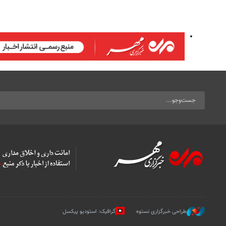
طراحی خبرگزاری نستوه
گرافیک: استودیو پیکسل