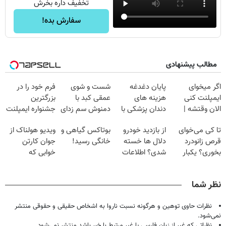
تخفیف داره بخرش
سفارش بده!
مطالب پیشنهادی
اگر میخوای
پایان دغدغه
شست و شوی
فرم خود را در
ایمپلنت کنی
هزینه های
عمقی کبد با
بزرگترین
الان وقتشه |
دندان پزشکی با
دمنوش سم زدای
جشنواره ایمپلنت
فقط با ۲۵
پک سفید کننده
گیاهی
تهران پر کنید ! |
تا کی می‌خوای
از بازدید خودرو
بوتاکس گیاهی و
ویدیو هولناک از
میلیون تومان!!!
خانگی
فقط ۲۵ میلیون
قرص زانودرد
دلال ها خسته
خانگی رسید!
جوان کارتن
بخوری؟ یکبار
شدی؟ اطلاعات
خوابی که
اصولی درمانش
ماشینت رو اینجا
میلیاردر شد.
کن
ثبت کن
آموزش رایگان
نظر شما
نظرات حاوی توهین و هرگونه نسبت ناروا به اشخاص حقیقی و حقوقی منتشر
نمی‌شود.
نظراتی که غیر از زبان فارسی یا غیر مرتبط با خبر باشد منتشر نمی‌شود.