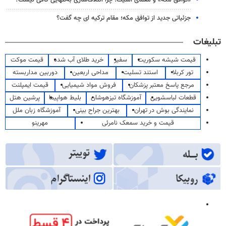
«توافق مکه» و معمای امنیت؛ چرا ائتلاف‌سازی به‌تنهایی کافی نیست؟
جزئیاتی جدید از توافق مکه؛ مقام ترکیه ای چه گفت؟
تبلیغات
قیمت شیشه سکوریت
سفیر
خرید طلای آب شده
قیمت موکت
تور کربلا
استند تسلیت
مداحی اربعین
دوربین مداربسته
مرجع پاسخ معتبر پزشکان
فروش مواد شیمیایی
قیمت ایمپلنت
قطعات لباسشویی
آموزشگاه تیزهوشان
بلیط هواپیما
پرشین هتل
نمایندگی بوش در تهران
بهترین جراح بینی
آموزشگاه زبان ملل
قیمت و خرید سمعک نامرئی
مهرینو