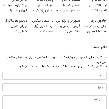
ایمپلنت کنی
عمقی کبد با
هزینه های
جشنواره ایمپلنت
الان وقتشه |
دمنوش سم زدای
دندان پزشکی با
تهران سر بزنید !
فقط با ۲۵
گیاهی
پک سفید کننده
| فقط ۲۵
جادوی درمان
هنوز برای زانو درد
با اعتماد بنفس
ویدیو هولناک از
میلیون تومان!!!
خانگی
میلیون !
جای زخم در سه
قرص میخوری؟
لبخند بزن (ژل
جوان کارتن
هفته! (همین
وقتی می‌شه
سفیدکننده
خوابی که
حالا رایگان
بدون عمل
دندان40%تخفیف)
میلیاردر شد.
صحبت کنید)
درمانش کرد؟؟؟؟
آموزش رایگان
نظر شما
نظرات حاوی توهین و هرگونه نسبت ناروا به اشخاص حقیقی و حقوقی منتشر
نمی‌شود.
نظراتی که غیر از زبان فارسی یا غیر مرتبط با خبر باشد منتشر نمی‌شود.