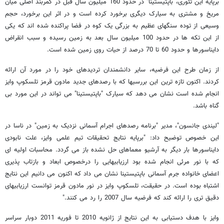
برپایه این تئوری، باپتیستینا" در حدود 160 میلیون سال قبل در کمربند اصلی میان
مریخ و مشتری به سیارک دیگری برخورد کرده است و در اثر این برخورد، حجم
وسیعی از توده سنگهای عظیم به بزرگی یک کوه در فضا پراکنده شده اند که یکی
از این تکه ها در حدود 100 میلیون سال بعد به زمین رسیده و سبب انقراض
دایناسورها و حدود 60 تا 70 درصد از حیات روی زمین شده است.
از زمان طرح این فرضیه، سایر دانشمندان تردیدهای خود را در مورد آن ارائه
کردند. اکنون تازه ترین این بررسیها که با رصدهای جدید مادون قرمز تلسکوپ وایز
انجام شده است نشان می دهد که سیارک "باپتیستینا" می تواند در این مورد بی
گناه باشد.
"لیندی جانسون"، مدیر "برنامه رصدهای اجرام آسمانی نزدیک به زمین" در ناسا در
این خصوص توضیح داد: "برپایه نتایج تحقیقات تیم علمی وایز، علت نابودی
دایناسورها بار دیگر به آرشیو معماهای حل نشده باز می گردد. محاسبات اولیه ای
که با نور مرئی انجام شده بود ارزیابیهایی را درخصوص ابعاد و بازتاب پذیری
اعضای خانواده جرم آسمانی باپتیستینا نشان می داد که اکنون می دانیم این نتایج
اشتباه بوده است. در حقیقت، تلسکوپ وایز در نور مادون قرمز توانست ارزیابیهای
دقیق تری را ارائه کند که فرضیه سال 2007 را رد می کنند."
وایز با هدف دستیابی به این نتایج از ژانویه 2010 تا فوریه 2011 دوبار سراسر