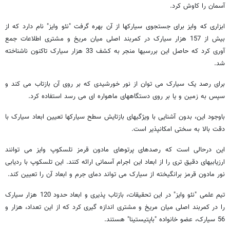
آسمان را کاوش کرد.
ابزاری که وایز برای جستجوی سیارکها از آن بهره گرفت "نئو وایز" نام دارد که از
بیش از 157 هزار سیارک در کمربند اصلی میان مریخ و مشتری اطلاعات جمع
آوری کرد که حاصل این بررسیها منجر به کشف 33 هزار سیارک تاکنون ناشناخته
شد.
برای رصد یک سیارک می توان از نور خورشیدی که بر روی آن بازتاب می کند و
سپس به زمین و یا بر روی دستگاههای ماهواره ای می رسد استفاده کرد.
باوجود این، بدون آشنایی با ویژگیهای بازتایش سطح سیارکها تعیین ابعاد سیارک با
دقت بالا به سختی امکانپذیر است.
این درحالی است که رصدهای پرتوهای مادون قرمز تلسکوپ وایز می توانند
ارزیابیهای دقیق تری را از ابعاد این اجرام آسمانی ارائه کنند. این تلسکوپ با ردیابی
نور مادون قرمز برانگیخته از سیارک می تواند دمای جرم و ابعاد آن را تعیین کند.
تیم علمی "نئو وایز" در این تحقیقات، بازتاب پذیری و ابعاد حدود 120 هزار سیارک
را در کمربند اصلی میان مریخ و مشتری اندازه گیری کرد که از این تعداد، هزار و
56 سیارک، عضو خانواده "باپتیستینا" هستند.