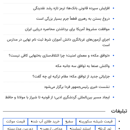
افزایش سپرده قانونی بانک‌ها؛ ترمز تازه رشد نقدینگی
دروغ بستن به رهبری قطعاً جرم بسیار بزرگی است
موافقت مشروط آمریکا برای برداشتن محاصره دریایی ایران
اجرای آزمون‌های غربالگری دانش آموزان شرط ثبت نام نهایی در مدارس
است
«توافق مکه» و معمای امنیت؛ چرا ائتلاف‌سازی به‌تنهایی کافی نیست؟
واکنش صنعا به توافق سه جانبه مکه
جزئیاتی جدید از توافق مکه؛ مقام ترکیه ای چه گفت؟
نشست خبری رئیس‌جمهور فردا برگزار می‌شود
ایجاد مسیر بین‌المللی گردشگری ادبی؛ از قونیه تا شیراز با مولانا و حافظ
تبلیغات
قیمت شیشه سکوریت
سفیر
خرید طلای آب شده
قیمت موکت
تور کربلا
استند تسلیت
مداحی اربعین
دوربین مداربسته