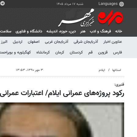
شنبه ۱۷ مرداد ۱۴۰۵
خانه
فرهنگ و ادب
هنر
دين، حوزه، انديشه
دانشگاه و فناوری
سلامت
عناوین اخبار
آذربایجان شرقی
آذربایجان غربی
اصفهان
اردبیل
البرز
فارس
قزوین
قم
کردستان
کرمان
کرمانشاه
کهگیلویه و بویراحمد
استانها
ایلام
۳ مهر ۱۳۹۰، ۱۳:۵۳
قنبری:
رکود پروژه‌های عمرانی ایلام/ اعتبارات عمران