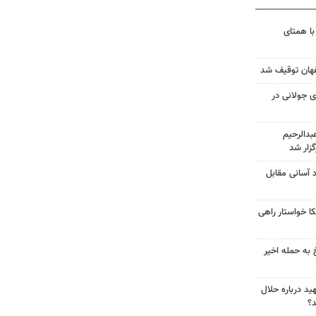
با همتای
 جولانی در
دالرحیم
زار شد
د آسانی مقابل
 خواستار راهی
 به حمله اخیر
د درباره حلال
د؟