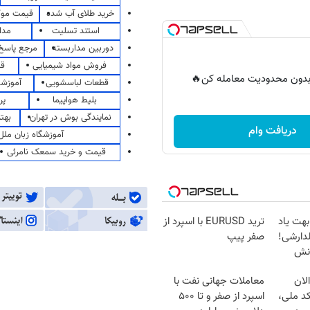
خرید طلای آب شده
قیمت مو
استند تسلیت
مدا
دوربین مداربسته
مرجع پاسخ 
فروش مواد شیمیایی
قی
ر بدون محدودیت معامله کن🔥
قطعات لباسشویی
آموزشگ
بلیط هواپیما
پر
نمایندگی بوش در تهران
بهت
دریافت وام
آموزشگاه زبان ملل
قیمت و خرید سمعک نامرئی
بهت یاد
ترید EURUSD با اسپرد از
دارشی!
صفر پیپ
انش
لان
معاملات جهانی نفت با
کد ملی،
اسپرد از صفر و تا ۵۰۰