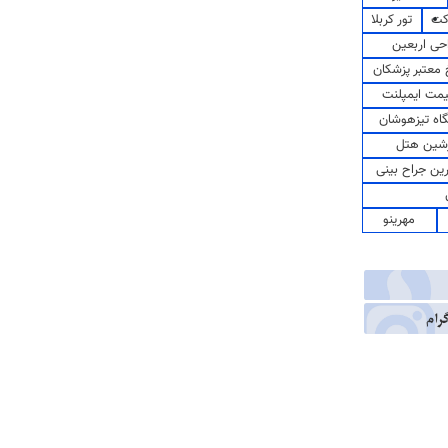
کت
تور کربلا
حی اربعین
معتبر پزشکان
مت ایمپلنت
اه تیزهوشان
شین هتل
رین جراح بینی
مهرینو