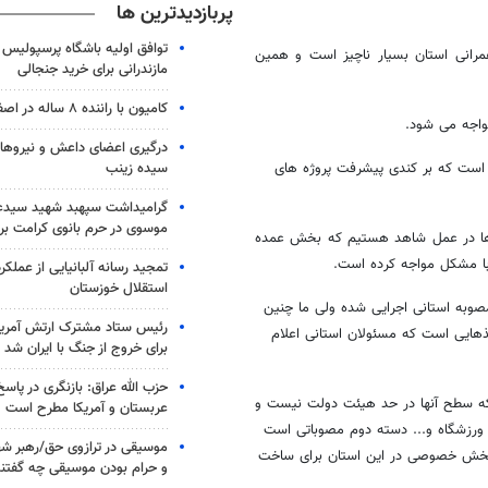
پربازدیدترین ها
توافق اولیه باشگاه پرسپولیس 
عمرانی استان بسیار ناچیز است و همین
مازندرانی برای خرید جنجالی
کامیون با راننده ۸ ساله در اصفهان توقیف شد
مواجه می شود.
درگیری اعضای داعش و نیروهای
سیده زینب
 است که بر کندی پیشرفت پروژه های
گرامیداشت سپهبد شهید سیدعب
موسوی در حرم بانوی کرامت برگ
ه‌ها در عمل شاهد هستیم که بخش عمده
با مشکل مواجه کرده است.
تمجید رسانه آلبانیایی از عملکر
استقلال خوزستان
ده مردم ایلام در مجلس گفت: مسئولان اعلام می‌کنند حدود 90 یا 100 مصوبه استانی اجرایی شده ولی ما چنین
رئیس ستاد مشترک ارتش آمریکا
اغذهایی است که مسئولان استانی اعلام
برای خروج از جنگ با ایران شد
حزب الله عراق: بازنگری در پاسخ
 که سطح آنها در حد هیئت دولت نیست و
عربستان و آمریکا مطرح است
ورزشگاه و... دسته دوم مصوباتی است
موسیقی در ترازوی حق/رهبر شهی
گر بخش خصوصی در این استان برای ساخت
و حرام بودن موسیقی چه گفتن