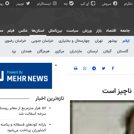
تلگرام
سروش
آی گپ
بله
اینستاگرام
توییتر
روبی
جامعه
اقتصاد
بازار
ورزش
سیاست
بین‌الملل
استان‌ها
عکس
فیلم
مج
ایلام
بوشهر
تهران
چهارمحال و بختیاری
خراسان جنوبی
خراسان رضوی
گلستان
گیلان
لرستان
مازندران
مرکزی
هرمزگان
همدان
یزد
ی ناچیز است
تازه‌ترین اخبار
۵۶ هزار مترمربع از معابر روس
سرخه آسفالت شد
یارانه کودهای فسفاته و پتاسه 
کشاورزان پرداخت می‌شود