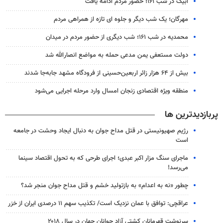
آبیک در شب ۱۶۱؛ حضور مردم ادامه یافت
مهرگان؛ یک شب دیگر و جلوه ای تازه از همراهی مردم
محمدیه در شب ۱۶۱؛ شب دیگری از حضور مردم در میدان
دولت مستعفی یمن مدعی حمله به مواضع انصارالله شد
بیش از ۶۴ هزار زائر اربعین‌حسینی از فرودگاه مشهد جابه‌جا شدند
منطقه ویژه اقتصادی زنجان امسال وارد مرحله اجرایی می‌شود
پربازدیدترین ها
رژیم صهیونیستی در قتل مداح جوان به دنبال ایجاد وحشت در جامعه
است
ماجرای سنگ مزار اکبر عبدی؛ اجرای طرحی که به تحول اقتصاد سینما
می‌رسد!
چطور «نه به اعدام» به بازتولید خشم و قتل مداح جوان منجر شد؟
عراقچی: توافق با عمان نزدیک است/ تکذیب سهم ۱۱ درصدی ایران از خزر
سرنوشت قهرمانان کشتی آزاد جوانان جهان در سال ۲۰۱۸