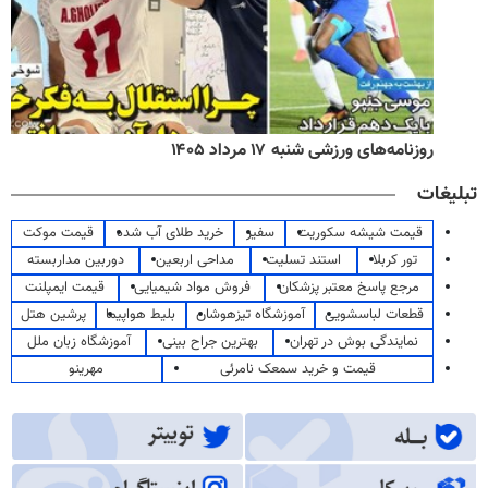
روزنامه‌های ورزشی شنبه ۱۷ مرداد ۱۴۰۵
تبلیغات
قیمت شیشه سکوریت
سفیر
خرید طلای آب شده
قیمت موکت
تور کربلا
استند تسلیت
مداحی اربعین
دوربین مداربسته
مرجع پاسخ معتبر پزشکان
فروش مواد شیمیایی
قیمت ایمپلنت
قطعات لباسشویی
آموزشگاه تیزهوشان
بلیط هواپیما
پرشین هتل
نمایندگی بوش در تهران
بهترین جراح بینی
آموزشگاه زبان ملل
قیمت و خرید سمعک نامرئی
مهرینو