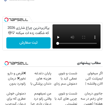
پرکاربردترین چراغ شارژی 2026
که شگفت زده ات میکنه 💡😍
ثبت سفارش
مطالب پیشنهادی
اگر میخوای
شست و شوی
پایان دغدغه
❌قرص‌ و دارو
ایمپلنت کنی
عمقی کبد با
هزینه های
نخور❌ درمان
الان وقتشه |
دمنوش سم زدای
دندان پزشکی با
زانودرد بدون
فقط با ۲۵
گیاهی
پک سفید کننده
قرص
جادوی درمان
شست و شوی
من نمیفهمم
دمنوش خوش
میلیون تومان!!!
خانگی
جای زخم در سه
چربی های کبد با
وقتی زانو درد
عطری که برای
هفته! (همین
نوشیدنی
درمان داره، چرا
درمان کبدچرب