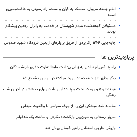
امام جمعه مریوان: تمسک به قرآن و سنت، راه رسیدن به عاقبت‌بخیری
است
مسئولان کوهدشت: مردم شهرستان در خدمت به زائران اربعین پیشگام
بودند
جابه‌جایی ۱۲۲۶ زائر یزدی از طریق پروازهای اربعین فرودگاه شهید صدوقی
پربازدیدترین ها
پاسخ تأمین‌اجتماعی به زمان پرداخت مابه‌التفاوت حقوق بازنشستگان
پیکر مطهر شهید «محمدعلی رحیم‌زاده» در اورامان تشییع شد
«زنده‌شور» و روایت نجات پنج اعدامی؛ تلاش برای بخشش در آخرین شب
زندگی
سامانه ضد موشکی لیزری؛ از بلوف سیاسی تا واقعیت میدانی
مازیار لرستانی به تلویزیون بازگشت؛ نگارش و ساخت یک تله‌فیلم
بازیکن خارجی استقلال راهی فوتبال یونان شد