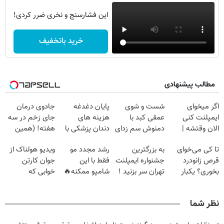
این فشارسنج و نخری ضرر کردی!
خرید باتخفیف
مطالب پیشنهادی
اگر میخوای
شست و شوی
پایان دغدغه
جادوی درمان
ایمپلنت کنی
عمقی کبد با
هزینه های
جای زخم در سه
الان وقتشه |
دمنوش سم زدای
دندان پزشکی با
هفته! (همین
فقط با ۲۵
گیاهی
پک سفید کننده
حالا رایگان
تا کی می‌خوای
به بزرگترین
رشد مجدد مو
ویدیو هولناک از
میلیون تومان!!!
خانگی
صحبت کنید)
قرص زانودرد
جشنواره ایمپلنت
فقط با این
جوان کارتن
بخوری؟ یکبار
تهران سر بزنید !
شامپو ممکنه🔥
خوابی که
اصولی درمانش
| فقط ۲۵
(تخفیف ویژه
میلیاردر شد.
کن
میلیون !
جام جهانی)
آموزش رایگان
نظر شما