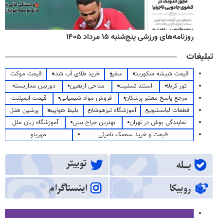
روزنامه‌های ورزشی پنج‌شنبه ۱۵ مرداد ۱۴۰۵
تبلیغات
قیمت شیشه سکوریت
سفیر
خرید طلای آب شده
قیمت موکت
تور کربلا
استند تسلیت
مداحی اربعین
دوربین مداربسته
مرجع پاسخ معتبر پزشکان
فروش مواد شیمیایی
قیمت ایمپلنت
قطعات لباسشویی
آموزشگاه تیزهوشان
بلیط هواپیما
پرشین هتل
نمایندگی بوش در تهران
بهترین جراح بینی
آموزشگاه زبان ملل
قیمت و خرید سمعک نامرئی
مهرینو