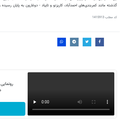
گذشته مانند کمربندی‌های احمدآباد، کاریزنو و تایباد - دوغارون به پایان رسیده
کد مطلب
1415913
۱۴۰
روزنامه‌های ورزشی چهارشنبه ۱۴ مرداد ۱۴۰۵
روزنام
رونمایی
دن