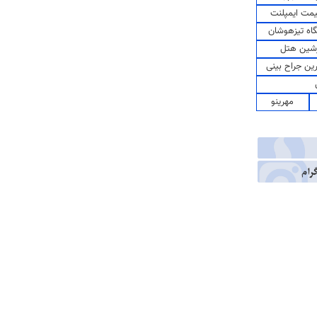
مت ایمپلنت
اه تیزهوشان
شین هتل
رین جراح بینی
مهرینو