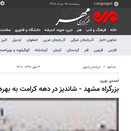
پنجشنبه ۱۵ مرداد ۱۴۰۵
خانه
فرهنگ و ادب
هنر
دين، حوزه، انديشه
دانشگاه و فناوری
سلامت
عناوین اخبار
آذربایجان شرقی
آذربایجان غربی
اصفهان
اردبیل
البرز
فارس
قزوین
قم
کردستان
کرمان
کرمانشاه
کهگیلویه و بویراحمد
استانها
خراسان رضوی
۳ مهر ۱۳۹۰، ۱۴:۱۰
احمدی نوری:
بزرگراه مشهد - شاندیز در دهه کرامت به بهره