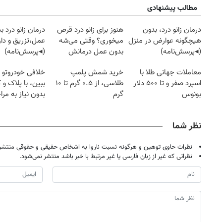
مطالب پیشنهادی
درمان زانو درد، بدون
هنوز برای زانو درد قرص
درمان زانو درد ب
هیچگونه عوارض در منزل
میخوری؟ وقتی می‌شه
عمل،تزریق و دار
(◂پرسش‌نامه)
بدون عمل درمانش
(◂پرسش‌نامه)
کرد؟؟؟؟
معاملات جهانی طلا با
خرید شمش پلمپ
خلافی خودروتو ا
اسپرد صفر و تا ۵۰۰ دلار
طلاسی، از ۰.۵ گرم تا ۱۰
ببین، با پلاک و 
بونوس
گرم
بدون نیاز به مرا
حضوری
نظر شما
نظرات حاوی توهین و هرگونه نسبت ناروا به اشخاص حقیقی و حقوقی منتشر 
نظراتی که غیر از زبان فارسی یا غیر مرتبط با خبر باشد منتشر نمی‌شود.