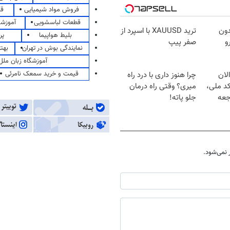
فروش مواد شیمیایی
قی
قطعات لباسشویی
آموزشگ
دون
ترید XAUUSD با اسپرد از
بلیط هواپیما
پر
و
صفر پیپ
نمایندگی بوش در تهران
بهت
آموزشگاه زبان ملل
قیمت و خرید سمعک نامرئی
لان
چرا هنوز داری با درد راه
کد ملی،
میری؟ وقتی راه درمان
جعه
جلو پاته!
نمی‌شود.