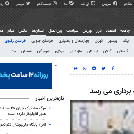
تلگرام
سروش
آی گپ
بله
اینستاگرام
توییتر
روبی
جامعه
اقتصاد
بازار
ورزش
سیاست
بین‌الملل
استان‌ها
عکس
فیلم
مج
ایلام
بوشهر
تهران
چهارمحال و بختیاری
خراسان جنوبی
خراسان رضوی
گلستان
گیلان
لرستان
مازندران
مرکزی
هرمزگان
همدان
یزد
 برداری می رسد
تازه‌ترین اخبار
مرگ مشکوک جو
هنوز اظهارنظر نکرده است
البرز؛ پایگاه ملی‌پوشان تکواندو