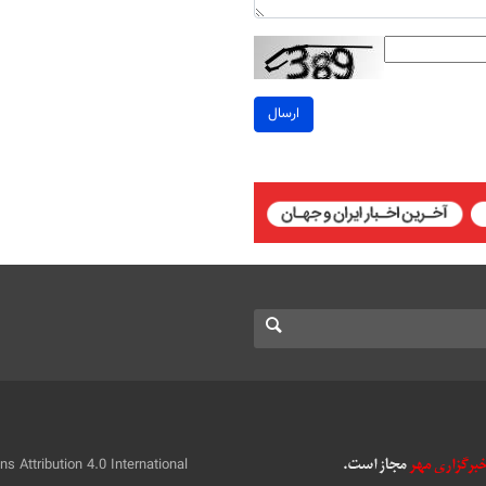
ارسال
 Attribution 4.0 International