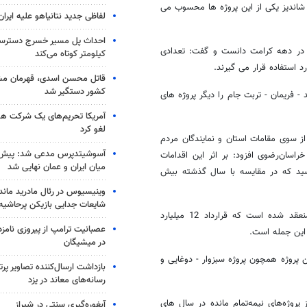
 شاندیز یکی از این پروژه ها محسوب می
لفاظی جدید نتانیاهو علیه ایران
ی در دهه کرامت دانست و گفت: تعدادی
کیلومتر کوتاه می‌کند
د استفاده قرار می گیرند.
قاتل محسن اسدی، قهرمان م
کشور دستگیر شد
- فریمان - تربت جام را دیگر پروژه های
آمریکا تحریم‌های یک شرکت هوا
لغو کرد
از سوی مقامات استان و نمایندگان مردم
آسوشیتدپرس مدعی شد: پیش‌
راسان‌رضوی افزود: بر اثر این اقدامات
میان ایران و عمان نهایی شد
ستان در سال جاری به 760 میلیارد ریال رسید که در مقایسه با سال گذشته بیش
وینیسیوس در رئال مادرید ماند
شایعات جدایی بازیکن پرحاشیه
احمدی نوری گفت: در بخش اعتبارات جاده‌های شریانی قراردادهای خوبی منعقد شده است که قرارداد 12 میلیارد
عصبانیت ترامپ از پیروزی نام
این جمله است.
در میشیگان
ین پروژه همچون پروژه سبزوار - دوغایی و
بازداشت ارسال‌کننده تصاویر پ
رسانه‌های معاند در یزد
 پروژه‌های نیمه‌تمام مانده در سال های
آبغوره‌گیری سنتی در شیراز