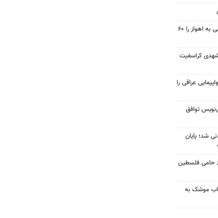
احداث پل مسیر خسرج دسترسی به اهواز را ۶۰
شهدی کراسفیت
پیمایی عراقی را
نویس توافق
نی شد؛ پایان
زد حامی فلسطین
رتاب موشک به