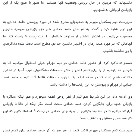
داشته‏ایم که مربیان در حال بررسی وضعیت آنها هستند اما هنوز با هیچ یک از این
بازیکنان ارتباطی نداشته‏ایم.
سرپرست تیم بسکتبال مهرام به صحبت‎های مطرح شده در مورد پیوستن حامد حدادی به
این تیم اشاره کرد و گفت: به هر حال حامد حدادی هم جزو بازیکنان سهمیه خارجی
محسوب می‌شود. در اختیار داشتن او می‎تواند خیال‎مان را بابت پست 5 راحت کند اما
ابهاماتی که در مورد مدت زمان در اختیار داشتن حدادی مطرح است باعث شده مذاکره‎ای
با وی نداشته باشیم.
صمدزاده تاکید کرد: از حضور حامد حدادی در تیم مهرام خیلی استقبال می‎کنیم اما به
شرطی که بتوانیم او را برای تمام فصل و حتی مسابقات باشگاه‎های غرب آسیا در اختیار
داشته باشیم نه اینکه در میانه لیگ برتر ایران، مسابقات NBA آغاز شود و حامد قصد
جدایی از مهرام و پیوستن به این رقابت‌ها را داشته باشد.
وی ادامه داد: در این شرایط هم تیم از نظر روحی لطمه می‎خورد و هم اینکه مذاکره با
بازیکن جدید برای جایگزین کردن حامد حدادی سخت است مگر اینکه از حالا با بازیکنی
قرارداد ببندیم تا دو ماه بعد بتوانیم از او به جای حدادی در پست 5 استفاه کنیم که این
کار هم خیلی معقول و منطقی نیست.
سرپرست تیم بسکتبال مهرام تاکید کرد: در هر صورت اگر حامد حدادی برای تمام فصل