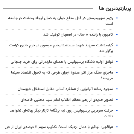
پربازدیدترین ها
رژیم صهیونیستی در قتل مداح جوان به دنبال ایجاد وحشت در جامعه
است
کامیون با راننده ۸ ساله در اصفهان توقیف شد
گرامیداشت سپهبد شهید سیدعبدالرحیم موسوی در حرم بانوی کرامت
برگزار شد
توافق اولیه باشگاه پرسپولیس با همتای مازندرانی برای خرید جنجالی
ماجرای سنگ مزار اکبر عبدی؛ اجرای طرحی که به تحول اقتصاد سینما
می‌رسد!
تمجید رسانه آلبانیایی از عملکرد آسانی مقابل استقلال خوزستان
تصویر جدیدی از رهبر معظم انقلاب امام سید مجتبی خامنه‌ای
حرکت سرمربی پرسپولیس روی لبه پرتگاه/ تارتار دیگر بهانه‌ای نخواهد
داشت
عراقچی: توافق با عمان نزدیک است/ تکذیب سهم ۱۱ درصدی ایران از خزر