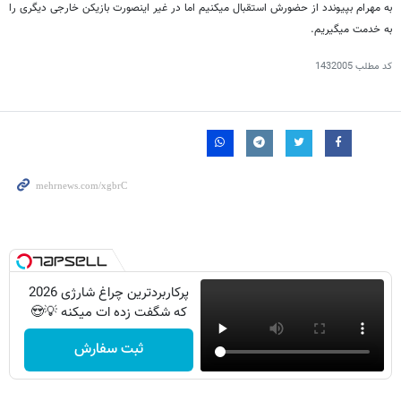
به مهرام بپیوندد از حضورش استقبال می‎کنیم اما در غیر اینصورت بازیکن خارجی دیگری را
به خدمت می‏گیریم.
کد مطلب
1432005
پرکاربردترین چراغ شارژی 2026
که شگفت زده ات میکنه 💡😍
ثبت سفارش