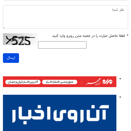
*
لطفا حاصل عبارت را در جعبه متن روبرو وارد کنید
ارسال