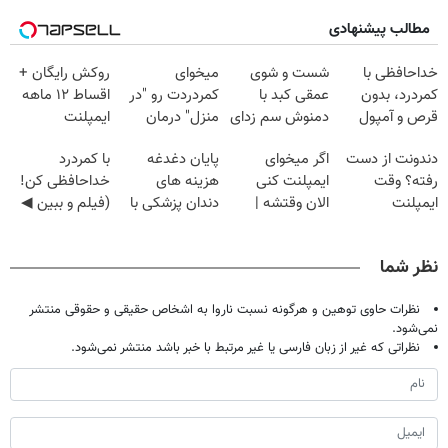
مطالب پیشنهادی
خداحافظی با
شست و شوی
میخوای
روکش رایگان +
کمردرد، بدون
عمقی کبد با
کمردردت رو "در
اقساط ۱۲ ماهه
قرص و آمپول
دمنوش سم زدای
منزل" درمان
ایمپلنت
گیاهی
کنی؟ (◂فیلم +
دندونت از دست
اگر میخوای
پایان دغدغه
با کمردرد
◂پرسش‌نامه)
رفته؟ وقت
ایمپلنت کنی
هزینه های
خداحافظی کن!
ایمپلنت
الان وقتشه |
دندان پزشکی با
(فیلم و ببین ◀
دیجیتاله
فقط با ۲۵
پک سفید کننده
پرسش‌نامه رو
میلیون تومان!!!
خانگی
پرکن)
نظر شما
نظرات حاوی توهین و هرگونه نسبت ناروا به اشخاص حقیقی و حقوقی منتشر
نمی‌شود.
نظراتی که غیر از زبان فارسی یا غیر مرتبط با خبر باشد منتشر نمی‌شود.