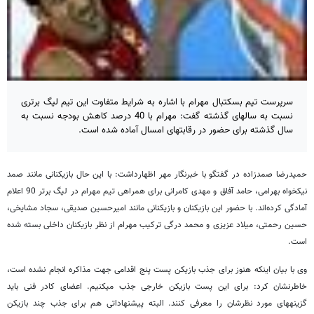
سرپرست تیم بسکتبال مهرام با اشاره به شرایط متفاوت این تیم لیگ برتری
نسبت به سال‎های گذشته گفت: مهرام با 40 درصد کاهش بودجه نسبت به
سال گذشته برای حضور در رقابت‏های امسال آماده شده است.
حمیدرضا صمدزاده در گفتگو با خبرنگار مهر اظهارداشت: با این حال بازیکنانی مانند صمد
نیکخواه بهرامی، حامد آفاق و مهدی کامرانی برای همراهی تیم مهرام در لیگ برتر 90 اعلام
آمادگی کرده‌اند. با حضور این بازیکنان و بازیکنانی مانند امیرحسین صدیقی، سجاد مشایخی،
حسین رحمتی، میلاد عزیزی و محمد درگی ترکیب مهرام از نظر بازیکنان داخلی بسته شده
است.
وی با بیان اینکه هنوز برای جذب بازیکن پست پنج اقدامی جهت مذاکره انجام نشده است،
خاطرنشان کرد: برای این پست بازیکن خارجی جذب می‎کنیم. اعضای کادر فنی باید
گزینه‎های مورد نظرشان را معرفی کنند. البته پیشنهاداتی هم برای جذب چند بازیکن