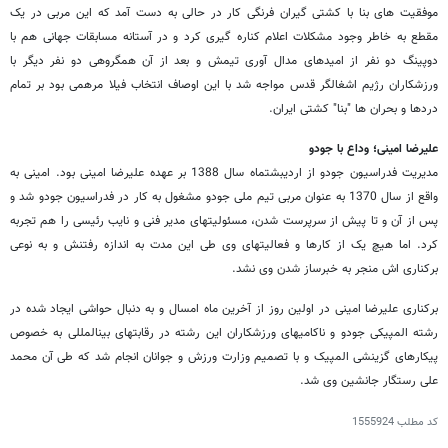
موفقیت های بنا با کشتی گیران فرنگی کار در حالی به دست آمد که این مربی در یک
مقطع به خاطر وجود مشکلات اعلام کناره گیری کرد و در آستانه مسابقات جهانی هم با
دوپینگ دو نفر از امیدهای مدال آوری تیمش و بعد از آن همگروهی دو نفر دیگر با
ورزشکاران رژیم اشغالگر قدس مواجه شد با این اوصاف انتخاب فیلا مرهمی بود بر تمام
دردها و بحران ها "بنا" کشتی ایران.
علیرضا امینی؛ وداع با جودو
مدیریت فدراسیون جودو از اردیبشت‎ماه سال 1388 بر عهده علیرضا امینی بود. امینی به
واقع از سال 1370 به عنوان مربی تیم ملی جودو مشغول به کار در فدراسیون جودو شد و
پس از آن و تا پیش از سرپرست شدن، مسئولیت‎های مدیر فنی و نایب رئیسی را هم تجربه
کرد. اما هیچ یک از کارها و فعالیت‎های وی طی این مدت به اندازه رفتنش و به نوعی
برکناری اش منجر به خبرساز شدن وی نشد.
برکناری علیرضا امینی در اولین روز از آخرین ماه امسال و به دنبال حواشی ایجاد شده در
رشته المپیکی جودو و ناکامی‎های ورزشکاران این رشته در رقابت‎های بین‎المللی به خصوص
پیکارهای گزینشی المپیک و با تصمیم وزارت ورزش و جوانان انجام شد که طی آن محمد
علی رستگار جانشین وی شد.
کد مطلب
1555924