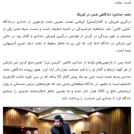
است. مانند:
حامد حدادی؛ دادگاهی شدن در آمریکا
درگیری فیزیکی با گلناز(عسل) کربلایی نعمت معینی باعث بازجویی از حدادی دردادگاه
"شلبی کانتی" شد. مشاهده خراشیدگی در ناحیه شقیقه راست و دست، سیاه شدن یکی از
چشمان و خون مردگی در گردن از عوارض درگیری فیزیکی حدادی با گلناز بود در حالی
این بازیکن در دادگاه ادعا کرد که این زن به خاطر سقوط از تخت دچار چنین آسیب‎هایی
شده است.
البته پس از بازجویی‌های اولیه از حدادی، قاضی "کریس ترنز" ضمن منع کردن این بازیکن
از هر گونه ارتباط با گلناز او را با قید ضمانت هزاردلار آزاد کرد. هنوز پرونده دادگاهی حامد
حدادی بسته نشده است حتی دو ماه پیش گلناز 22 ساله که در سن خوزه ایالت کالیفرنیا
دانشجو است با حضور در دادگاه منطقه‌ای مدعی شد که هزینه‌های درمان جسمانی و روان
درمانی‎اش بالغ بر 250 هزار دلار شده و به همین خاطر شکایت‌نامه جدیدی را تسلیم
دادگاه کرد تا حدادی این خسارت را پرداخت کند.