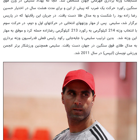
مسابقات وزنه برداری قهرمانی جهان مشخص شد. آنجا که بهداد سلیمی در وزن فوق
سنگین رکورد حرکت یک ضرب که پیش از این و برای مدت هشت سال در اختیار حسین
رضا زاده بود را شکست و به مدال طلا دست یافت. در جریان این رقابت‎ها که در پاریس
برگزار شد، سلیمی پس از مهار وزنه‏های انتخابی در حرکت‎های اول و دوم، در حرکت سوم
با انتخاب وزنه 214 کیلوگرمی به رکورد 213 کیلوگرمی رضازاده حمله کرد و موفق به مهار
این وزنه شد. بدین ترتیب سلیمی با جابه‌جایی رکود رئیس فعلی فدراسیون وزنه برداری
به مدال طلای فوق سنگین در جهان دست یافت. سلیمی همچنین ورزشکار برتر انجمن
ورزشی نویسان (ایپس) در سال 2011 شد.