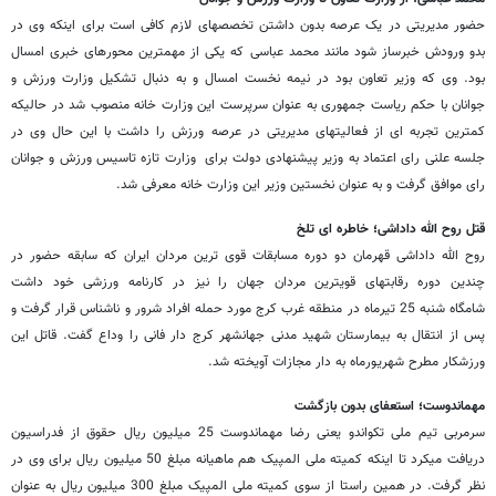
حضور مدیریتی در یک عرصه بدون داشتن تخصص‎های لازم کافی است برای اینکه وی در
بدو ورودش خبرساز شود مانند محمد عباسی که یکی از مهمترین محورهای خبری امسال
بود. وی که وزیر تعاون بود در نیمه نخست امسال و به دنبال تشکیل وزارت ورزش و
جوانان با حکم ریاست جمهوری به عنوان سرپرست این وزارت خانه منصوب شد در حالیکه
کمترین تجربه ای از فعالیت‎های مدیریتی در عرصه ورزش را داشت با این حال وی در
جلسه علنی رای اعتماد به وزیر پیشنهادی دولت برای وزارت تازه تاسیس ورزش و جوانان
رای موافق گرفت و به عنوان نخستین وزیر این وزارت خانه معرفی شد.
قتل روح الله داداشی؛ خاطره ای تلخ
روح الله داداشی قهرمان دو دوره مسابقات قوی ترین مردان ایران که سابقه حضور در
چندین دوره رقابتهای قویترین مردان جهان را نیز در کارنامه ورزشی خود داشت
شامگاه شنبه 25 تیرماه در منطقه غرب کرج مورد حمله افراد شرور و ناشناس قرار گرفت و
پس از انتقال به بیمارستان شهید مدنی جهانشهر کرج دار فانی را وداع گفت. قاتل این
ورزشکار مطرح شهریورماه به دار مجازات آویخته شد.
مهماندوست؛ استعفای بدون بازگشت
سرمربی تیم ملی تکواندو یعنی رضا مهماندوست 25 میلیون ریال حقوق از فدراسیون
دریافت می‎کرد تا اینکه کمیته ملی المپیک هم ماهیانه مبلغ 50 میلیون ریال برای وی در
نظر گرفت. در همین راستا از سوی کمیته ملی المپیک مبلغ 300 میلیون ریال به عنوان