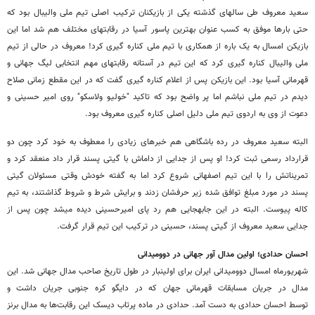
سعید معروف طی سال‎های گذشته یکی از بازیکنان ترکیب اصلی تیم ملی والیبال بود که
حتی بارها موفق به کسب عنوان بهترین پاسور آسیا در رقابت‎های مختلف هم شد اما این
بازیکن امسال به یک باره از همکاری با تیم ملی کناره گیری کرد! معروف در حالی از تیم
ملی والیبال کناره گیری کرد که این تیم در آستانه رقابت‎های مهم انتخابی لیگ جهانی و
قهرمانی آسیا بود. این بازیکن پس از اعلام کناره گیری گفت که در این مقطع زمانی صلاح
دیدم در تیم ملی نباشم اما پر واضح بود که تاکید "خولیو ولاسکو" روی امیر حسینی و
دعوت از وی به اردوی تیم ملی دلیل اصلی کناره گیری معروف بود.
البته سعید معروف در رده باشگاهی هم خبرهای زیادی را معطوف به خود کرد چون دو
قرارداد رسمی ثبت کرد! او پس از جدایی از داماش با گیتی پسند قرار داد منعقد کرد و
تمریناتش را با این تیم اصفهانی شروع کرد اما به گفته خودش وقتی مسئولان گیتی
پسند در مورد مبلغ توافق شده زیر حرف‎شان زدند و برایش شرط و شروط گذاشتند، به تیم
کاله پیوست. البته در این جابه‎جایی هم رد پای امیرحسینی دیده می‎شد چون پس از
جدایی سعید معروف از گیتی پسند، حسینی در ترکیب این تیم قرار گرفت.
احسان حدادی؛ اولین مدال آور جهانی در دوومیدانی
شهریورماه امسال دوومیدانی ایران برای اولین‏‎بار در طول تاریخ صاحب مدال جهانی شد. این
مدال در جریان مسابقات قهرمانی جهان که در دایگو کره جنوبی جریان داشت و
توسط احسان حدادی به دست آمد. حدادی در ماده پرتاب دیسک این رقابت‎‌ها به مدال برنز