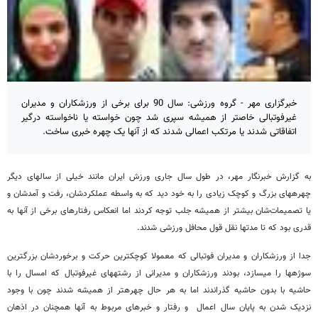
خبرگزاری مهر - گروه ورزشی: سال 90 برای برخی از ورزشکاران و مدیران
غیرفوتبالی خاص‏تر از همیشه سپری شد چون خواسته یا ناخواسته درگیر
اتفاقاتی شدند یا مرتکب اعمالی شدند که از آنها یک چهره خبری ساخت.
به گزارش خبرنگار مهر، در طول سال جاری ورزش ایران مانند خیلی از سال‎های دیگر
چهره‎های بزرگ و کوچک زیادی را به خود دید که به واسطه عملکردشان، رفت و آمدشان و
یا تصمیمات‌شان بیشتر از همیشه جلب توجه کردند اما انعکاس رفتارهای برخی از آنها به
قدری بود که تا مدت‎ها نقل قول محافل ورزشی شدند.
جدا از ورزشکاران و مدیران فوتبالی که معمولا کوچکترین حرکت و برخوردشان بزرگترین
سوژه‎ها را می‎سازد، بودند ورزشکاران و مدیرانی از رشته‎های غیرفوتبال که امسال را با
حاشیه با بدون حاشیه گذراندند اما به هر حال چهره‎تر از همیشه شدند چون با وجود
نزدیک شدن به پایان سال اعمال و رفتار و خبرهای مربوط به آنها همچنان در اذهان