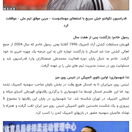
فدراسیون تکواندو خیلی سریع با استعفای مهماندوست - مربی موفق تیم ملی - موافقت
کرد
رسول خادم؛ بازگشت پس از هفت سال
قهرمان مسابقات کشتی آزاد المپیک 1996 آتلانتا یعنی رسول خادم که سال 2004 از جمع
اهالی کشتی جدا شد امسال با بازگشت دوباره اش به این عرصه یک چهره خبری به خود
گرفت. خادم به دنبال پایان دوره فعالیت محمدعلی صنعتکاران وارد فدراسیون شد و
مسئولیت وی در سمت مدیریت تیم های ملی را بر عهده گرفت.
ندا شهسواری؛ اولین بانوی المپیکی در تنیس روی میز
تینس روی میزایران تا به امسال هیچ وقت در بخش بانوان صاحب سهمیه المپیک نشده
بود اما این طلسم امسال توسط ندا شهسواری با برگزاری رقابت‎های قهرمانی آسیای میانه و
انتخابی المپیک در تهران شکسته شد. ندا شهسواری در پایان این رقابت‎ها با مجموع 6
پیروزی و یک شکست نخستین بانوی المپیکی تنیس روی میز ایران لقب گرفت و همراه با
نوشاد عالمیان سهمیه حضور در بازی‎های المپیک لندن را کسب کرد.