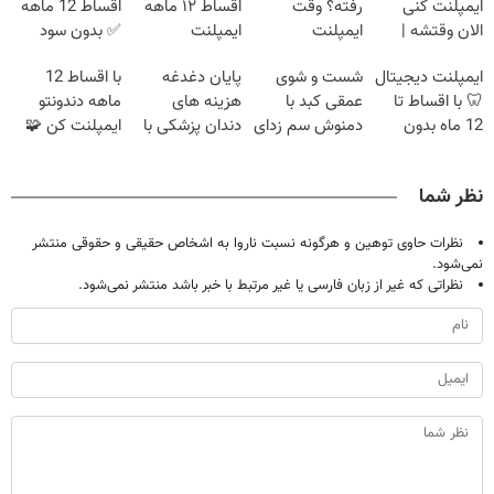
ایمپلنت کنی
رفته؟ وقت
اقساط ۱۲ ماهه
اقساط 12 ماهه
الان وقتشه |
ایمپلنت
ایمپلنت
✅ بدون سود
فقط با ۲۵
دیجیتاله
بدون ضامن
ایمپلنت دیجیتال
شست و شوی
پایان دغدغه
با اقساط 12
میلیون تومان!!!
🦷 با اقساط تا
عمقی کبد با
هزینه های
ماهه دندونتو
12 ماه بدون
دمنوش سم زدای
دندان پزشکی با
ایمپلنت کن 🧩
سود و ضامن ✅
گیاهی
پک سفید کننده
بدون سود
خانگی
نظر شما
نظرات حاوی توهین و هرگونه نسبت ناروا به اشخاص حقیقی و حقوقی منتشر
نمی‌شود.
نظراتی که غیر از زبان فارسی یا غیر مرتبط با خبر باشد منتشر نمی‌شود.