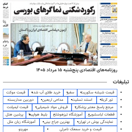
روزنامه‌های اقتصادی پنج‌شنبه ۱۵ مرداد ۱۴۰۵
تبلیغات
قیمت شیشه سکوریت
سفیر
خرید طلای آب شده
قیمت موکت
تور کربلا
استند تسلیت
مداحی اربعین
دوربین مداربسته
مرجع پاسخ معتبر پزشکان
فروش مواد شیمیایی
قیمت ایمپلنت
قطعات لباسشویی
آموزشگاه تیزهوشان
بلیط هواپیما
پرشین هتل
نمایندگی بوش در تهران
بهترین جراح بینی
آموزشگاه زبان ملل
قیمت و خرید سمعک نامرئی
مهرینو