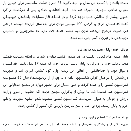
دست یافت و با کسب این مدال و البته رکورد 66 متر و هشت سانتی‎متر برای دومین بار
متوالی صاحب سهمیه المپیک هم شد. البته ادعاهای حدادی پس از بازگشت از کره
جنوبی بیشتر از مدالش جلب توجه کرد! او در آستانه آغاز مسابقات باشگاهی دوومیدانی
گفت که امسال در ازای گرفتن 100 میلیون تومان برای یک سال قرارداد می‎بندم در غیر
این صورت ترجیح می‌دهم بدون تیم باشم. البته افت دارد که مطرح‌ترین و تاپ‌ترین
دوومیدانی کار ایران و آسیا بدون تیم باشد!
یزدانی خرم؛ پایان مدیریت در ورزش
پایان مدت زمان قانونی ریاست در فدراسیون کشتی بهانه‌ای شد برای اینکه مدیریت طولانی
مدت یزدانی خرم در ورزش به پایان برسد. یزدانی خرم که مدت 17 سال رئیس فدراسیون
والیبال بود، با خداحافظی از اهالی این رشته وارد گود کشتی گیران شد و مدیریت
ورزشی‎اش را در میان گوش شکسته‎ها ادامه داد. وی از از اردیبهشت‎ماه سال 85 مسئولیت
فدراسیون کشتی را بر عهده گرفت و حتی امسال برای حضور دوباره در مجمع انتخاباتی این
فدراسیون هم کاندیدا شد اما پیش از برگزاری مجمع حجت الله خطیب از سوی وزارت
ورزش و جوانان به عنوان سرپرست فدراسیون کشتی منصوب شدو اینگونه مدیریت یزدانی
خرم به پایان رسید. یزدانی خرم با منع سازمان بازرسی کل کشور از کشتی رفت.
بهداد سلیمی؛ شکستن رکورد رئیس
چهره یکی از ورزشکاران خبرساز و البته موفق امسال در جریان هفتاد و نهمین دوره