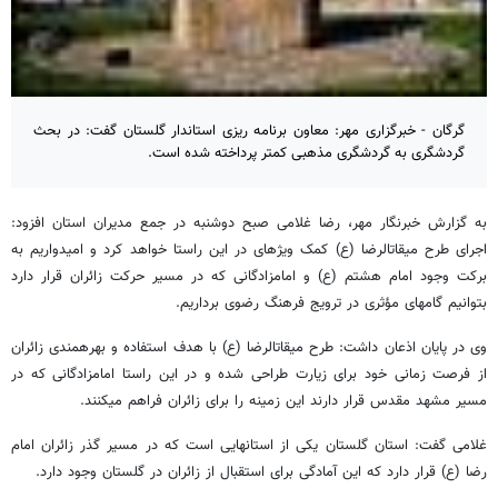
گرگان - خبرگزاری مهر: معاون برنامه ریزی استاندار گلستان گفت: در بحث
گردشگری به گردشگری مذهبی کمتر پرداخته شده است.
به گزارش خبرنگار مهر، رضا غلامی صبح دوشنبه در جمع مدیران استان افزود:
اجرای طرح میقات‎الرضا (ع) کمک ویژه‎ای در این راستا خواهد کرد و امیدواریم به
برکت وجود امام هشتم (ع) و امامزادگانی که در مسیر حرکت زائران قرار دارد
بتوانیم گام‎های مؤثری در ترویج فرهنگ رضوی برداریم.
وی در پایان اذعان داشت: طرح میقات‎الرضا (ع) با هدف استفاده و بهره‎مندی زائران
از فرصت زمانی خود برای زیارت طراحی شده و در این راستا امامزادگانی که در
مسیر مشهد مقدس قرار دارند این زمینه را برای زائران فراهم می‎کنند.
غلامی گفت: استان گلستان یکی از استان‎هایی است که در مسیر گذر زائران امام
رضا (ع) قرار دارد که این آمادگی برای استقبال از زائران در گلستان وجود دارد.