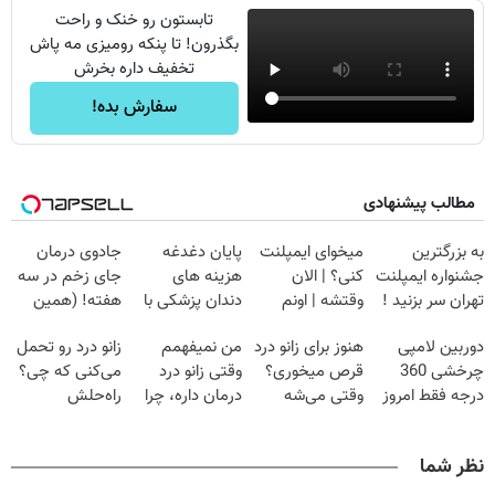
تابستون رو خنک و راحت
بگذرون! تا پنکه رومیزی مه پاش
تخفیف داره بخرش
سفارش بده!
مطالب پیشنهادی
به بزرگترین
میخوای ایمپلنت
پایان دغدغه
جادوی درمان
جشنواره ایمپلنت
کنی؟ | الان
هزینه های
جای زخم در سه
تهران سر بزنید !
وقتشه | اونم
دندان پزشکی با
هفته! (همین
| فقط ۲۵
فقط با ۲۵
پک سفید کننده
حالا رایگان
دوربین لامپی
هنوز برای زانو درد
من نمیفهمم
زانو درد رو تحمل
میلیون !
میلیون تومان!!!
خانگی
صحبت کنید)
چرخشی 360
قرص میخوری؟
وقتی زانو درد
می‌کنی که چی؟
درجه فقط امروز
وقتی می‌شه
درمان داره، چرا
راه‌حلش
حراج شد🔥
بدون عمل
دردش رو داری
همین‌جاست!
پرداخت درب
درمانش کرد؟؟؟؟
تحمل میکنی؟❗
نظر شما
منزل