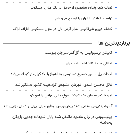
نجات شهروندان مشهدی از حریق در یک منزل مسکونی
ترامپ: توافق با ایران را ترجیح می‌دهم
کشف دپوی غیرقانونی هزار قرص نان در منزل مسکونی اطراف اراک
پربازدیدترین ها
کاپیتان پرسپولیس به گل‌گهر سیرجان پیوست
لفاظی جدید نتانیاهو علیه ایران
احداث پل مسیر خسرج دسترسی به اهواز را ۶۰ کیلومتر کوتاه می‌کند
قاتل محسن اسدی، قهرمان مشهدی کراسفیت کشور دستگیر شد
آمریکا تحریم‌های یک شرکت هواپیمایی عراقی را لغو کرد
آسوشیتدپرس مدعی شد: پیش‌نویس توافق میان ایران و عمان نهایی شد
وینیسیوس در رئال مادرید ماندنی شد؛ پایان شایعات جدایی بازیکن
پرحاشیه