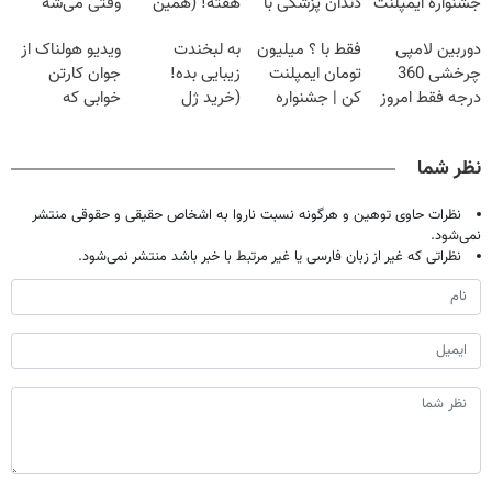
جشنواره ایمپلنت
دندان پزشکی با
هفته! (همین
وقتی می‌شه
تهران پر کنید ! |
پک سفید کننده
حالا رایگان
بدون عمل
دوربین لامپی
فقط با ؟ میلیون
به لبخندت
ویدیو هولناک از
فقط ۲۵ میلیون
خانگی
صحبت کنید)
درمانش کرد؟؟؟؟
چرخشی 360
تومان ایمپلنت
زیبایی بده!
جوان کارتن
درجه فقط امروز
کن | جشنواره
(خرید ژل
خوابی که
حراج شد🔥
تموم نشه !!!
سفیدکننده
میلیاردر شد.
پرداخت درب
دندان
آموزش رایگان
نظر شما
منزل
با40%تخفیف)
نظرات حاوی توهین و هرگونه نسبت ناروا به اشخاص حقیقی و حقوقی منتشر
نمی‌شود.
نظراتی که غیر از زبان فارسی یا غیر مرتبط با خبر باشد منتشر نمی‌شود.