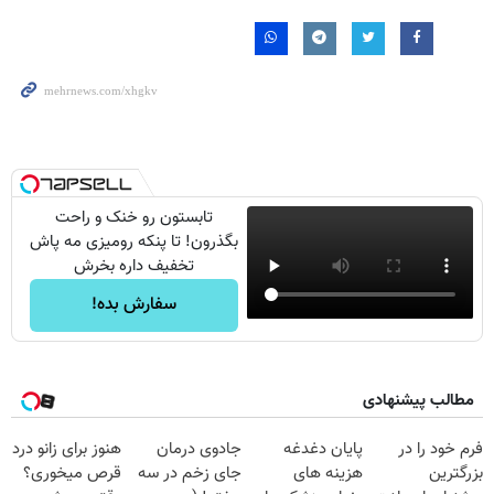
تابستون رو خنک و راحت
بگذرون! تا پنکه رومیزی مه پاش
تخفیف داره بخرش
سفارش بده!
مطالب پیشنهادی
فرم خود را در
پایان دغدغه
جادوی درمان
هنوز برای زانو درد
بزرگترین
هزینه های
جای زخم در سه
قرص میخوری؟