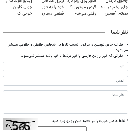
جادوی درمان
هنوز برای زانو درد
آرتروز مفاصل
ویدیو هولناک از
تحمل میکنی؟❗
خانگی
میلیون تومان!!!
جای زخم در سه
قرص میخوری؟
خود را به طور
جوان کارتن
هفته! (همین
وقتی می‌شه
قطعی درمان
خوابی که
حالا رایگان
بدون عمل
کنید!
میلیاردر شد.
صحبت کنید)
درمانش کرد؟؟؟؟
◗پرسش‌نامه◖
آموزش رایگان
نظر شما
نظرات حاوی توهین و هرگونه نسبت ناروا به اشخاص حقیقی و حقوقی منتشر
نمی‌شود.
نظراتی که غیر از زبان فارسی یا غیر مرتبط با خبر باشد منتشر نمی‌شود.
*
لطفا حاصل عبارت را در جعبه متن روبرو وارد کنید