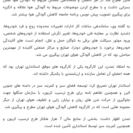
مکرر مطرح شد در امر کاهش و ساماندهی مسائل مربوط به آلودگی هوا نقش
بسزایی داشت و با مطرح کردن موضوعات مربوط به آلودگی هوا علاقه و انگیزه
برای پیگیری تصویب پیش نویس برنامه جامعه کاهش آلودگی هوا بیشتر شد.
به گفته وی، ساماندهی ساعات کار ادارات تغییرات محدوده زوج و فرد خودروها،
تشدید نظارت بر معاینه فنی خودروها، تغییر نگرش استفاده از خودروهای شخصی،
ورود موتور سیکلت های برقی به ناوگان حمل و نقل، انجام تست های آلایندگی
خودروها، برخورد با خودروهای دودزا، صنایع و مراکز صنعتی آلاینده از مهمترین
مباحثی بود که در کاهش آلودگی هوای تهران پیگیری می شد.
به اعتقاد تمدن، این کارگروه یکی از کارگروه های موفق استانداری تهران بود که
همه اعضای آن تعامل سازنده و ارزشمندی با یکدیگر داشته اند.
استاندار تهران تصریح کرد: توسعه فضای سبز و کمربند سبز در دامنه های جنوبی
البرز و همچنین تفاهم نامه برای طرح ترسیب کربون، با سازمان جنگلها جهت
جلوگیری از حرکت شن های روان و بیابان زایی و تلطیف هوای تهران از دیگر
مصوبه هایی است که در کارگروه کاهش آلودگی هوای تهران مطرح و پیگیری شد.
تمدن اظهار داشت: بخشی از منابع مالی 7 هزار هکتار طرح ترسیب کربون و
همچنین کمربند سبز توسط استانداری تأمین شده است.