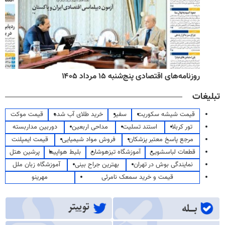
روزنامه‌های اقتصادی پنج‌شنبه ۱۵ مرداد ۱۴۰۵
تبلیغات
قیمت شیشه سکوریت
سفیر
خرید طلای آب شده
قیمت موکت
تور کربلا
استند تسلیت
مداحی اربعین
دوربین مداربسته
مرجع پاسخ معتبر پزشکان
فروش مواد شیمیایی
قیمت ایمپلنت
قطعات لباسشویی
آموزشگاه تیزهوشان
بلیط هواپیما
پرشین هتل
نمایندگی بوش در تهران
بهترین جراح بینی
آموزشگاه زبان ملل
قیمت و خرید سمعک نامرئی
مهرینو