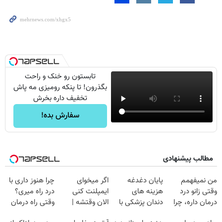
تابستون رو خنک و راحت
بگذرون! تا پنکه رومیزی مه پاش
تخفیف داره بخرش
سفارش بده!
مطالب پیشنهادی
من نمیفهمم
پایان دغدغه
اگر میخوای
چرا هنوز داری با
وقتی زانو درد
هزینه های
ایمپلنت کنی
درد راه میری؟
درمان داره، چرا
دندان پزشکی با
الان وقتشه |
وقتی راه درمان
دردش رو داری
پک سفید کننده
فقط با ۲۵
جلو پاته!