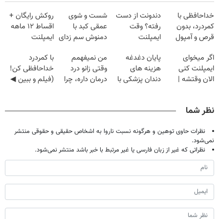
خداحافظی با
دندونت از دست
شست و شوی
روکش رایگان +
کمردرد، بدون
رفته؟ وقت
عمقی کبد با
اقساط ۱۲ ماهه
قرص و آمپول
ایمپلنت
دمنوش سم زدای
ایمپلنت
دیجیتاله
گیاهی
اگر میخوای
پایان دغدغه
من نمیفهمم
با کمردرد
ایمپلنت کنی
هزینه های
وقتی زانو درد
خداحافظی کن!
الان وقتشه |
دندان پزشکی با
درمان داره، چرا
(فیلم و ببین ◀
فقط با ۲۵
پک سفید کننده
دردش رو داری
پرسش‌نامه رو
میلیون تومان!!!
خانگی
تحمل میکنی؟❗
پرکن)
نظر شما
نظرات حاوی توهین و هرگونه نسبت ناروا به اشخاص حقیقی و حقوقی منتشر
نمی‌شود.
نظراتی که غیر از زبان فارسی یا غیر مرتبط با خبر باشد منتشر نمی‌شود.