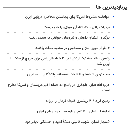
پربازدیدترین ها
موافقت مشروط آمریکا برای برداشتن محاصره دریایی ایران
ترکیه: توافق مکه ائتلافی موازی با ناتو نیست
درگیری اعضای داعش و نیروهای جولانی در سیده زینب
۶ نفر از حریق منزل مسکونی در مشهد نجات یافتند
رئیس ستاد مشترک ارتش آمریکا خواستار راهی برای خروج از جنگ با
ایران شد
جدیدترین ادعاها و اقدامات خصمانه واشنگتن علیه ایران
حزب الله عراق: بازنگری در پاسخ به حمله اخیر عربستان و آمریکا مطرح
است
زمین لرزه ۴.۶ ریشتری گلباف کرمان را لرزاند
ادامه ادعاهای سنتکام درباره محاصره دریایی ایران
شهردار تهران: شهید نائینی منشأ امید و خستگی‌ ناپذیر بود