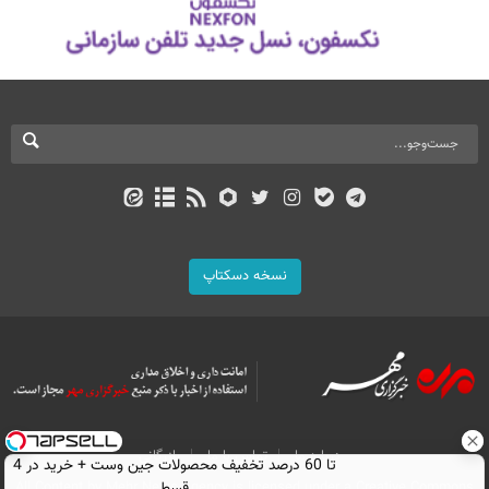
نسخه دسکتاپ
درباره ما
تماس با ما
بازرگانی
تا 60 درصد تخفیف محصولات جین وست + خرید در 4
All Content by Mehr News Agency is licensed under a Creative Commons